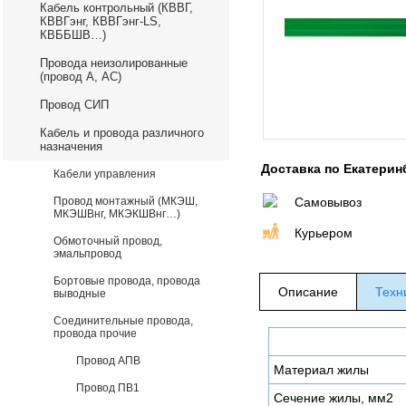
Кабель контрольный (КВВГ,
КВВГэнг, КВВГэнг-LS,
КВББШВ…)
Провода неизолированные
(провод А, АС)
Провод СИП
Кабель и провода различного
назначения
Доставка по Екатерин
Кабели управления
Провод монтажный (МКЭШ,
Самовывоз
МКЭШВнг, МКЭКШВнг…)
Курьером
Обмоточный провод,
эмальпровод
Бортовые провода, провода
Описание
Техн
выводные
Соединительные провода,
провода прочие
Провод АПВ
Материал жилы
Провод ПВ1
Сечение жилы, мм2