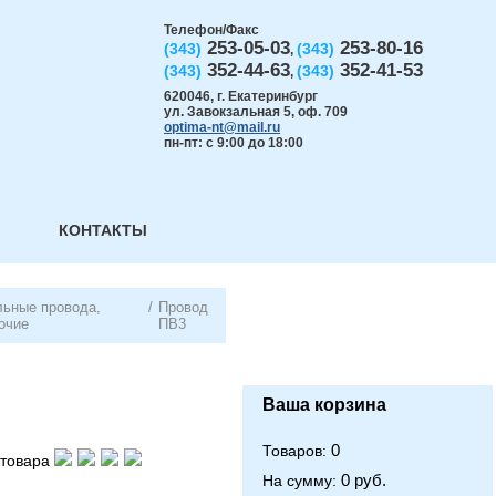
Телефон/Факс
253-05-03
253-80-16
(343)
(343)
,
352-44-63
352-41-53
(343)
(343)
,
620046
,
г. Екатеринбург
ул. Завокзальная 5, оф. 709
optima-nt@mail.ru
пн-пт: с 9:00 до 18:00
КОНТАКТЫ
ьные провода,
/
Провод
очие
ПВ3
Ваша корзина
0
Товаров:
товара
0 руб.
На сумму: