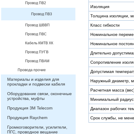
Провод ПВ2
Изоляция
Провод ПВ3
Толщина изоляции, 
Класс гибкости
Провод ШВВП
Провод ПВС
Номинальное переме
Кабель КМТВ ХК
Номинальное постоян
Провод ПУГВ
Длительно допустимая
Провод ПВАМ
Сопротивление изоля
Провода прочие
Допустимая температу
Материалы и изделия для
Наружный диаметр, 
прокладки и подвески кабеля
Расчетная масса (вес)
Оборудование связи, оконечные
устройства, муфты
Минимальный радиус 
Продукция 3М Telecom
Диапазон рабочих тем
Продукция Raychem
Срок службы, не мене
Громкоговорители, усилители,
ПГС, проводное вещание