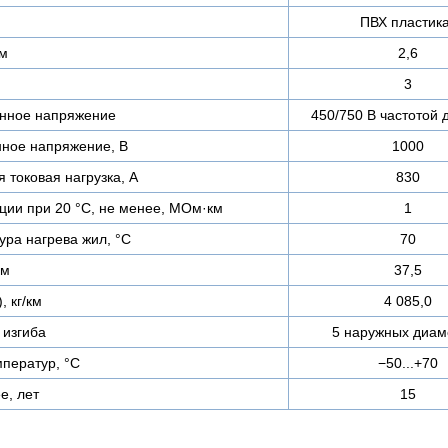
ПВХ пластик
мм
2,6
3
нное напряжение
450/750 В частотой 
ное напряжение, В
1000
 токовая нагрузка, А
830
ции при 20 °С, не менее, МОм·км
1
ра нагрева жил, °C
70
мм
37,5
, кг/км
4 085,0
изгиба
5 наружных диам
ператур, °C
−50...+70
е, лет
15