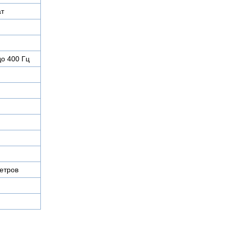
ат
до 400 Гц
етров