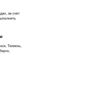
дах, за счет
выполнять
ии
инск, Тюмень,
бирск,