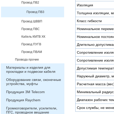
Провод ПВ2
Изоляция
Провод ПВ3
Толщина изоляции, 
Класс гибкости
Провод ШВВП
Номинальное переме
Провод ПВС
Номинальное постоян
Кабель КМТВ ХК
Провод ПУГВ
Длительно допустимая
Провод ПВАМ
Сопротивление изоля
Провода прочие
Сопротивление изоля
Материалы и изделия для
Допустимая температу
прокладки и подвески кабеля
Наружный диаметр, 
Оборудование связи, оконечные
устройства, муфты
Расчетная масса (вес)
Продукция 3М Telecom
Минимальный радиус 
Диапазон рабочих тем
Продукция Raychem
Срок службы, не мене
Громкоговорители, усилители,
ПГС, проводное вещание