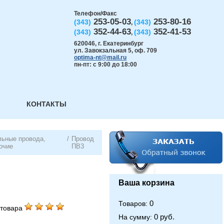
Телефон/Факс
253-05-03
253-80-16
(343)
(343)
,
352-44-63
352-41-53
(343)
(343)
,
620046
,
г. Екатеринбург
ул. Завокзальная 5, оф. 709
optima-nt@mail.ru
пн-пт: с 9:00 до 18:00
КОНТАКТЫ
ьные провода,
/
Провод
очие
ПВ3
Ваша корзина
0
Товаров:
товара
0 руб.
На сумму: