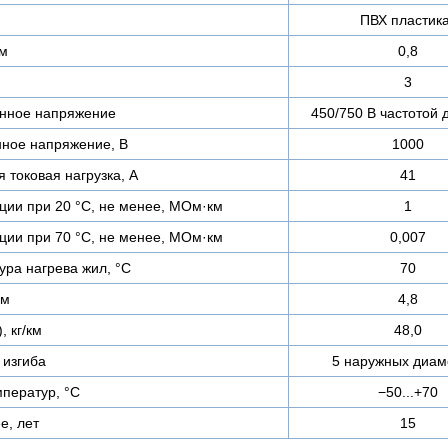
ПВХ пластик
мм
0,8
3
нное напряжение
450/750 В частотой 
ное напряжение, В
1000
 токовая нагрузка, А
41
ции при 20 °С, не менее, МОм·км
1
ции при 70 °С, не менее, МОм·км
0,007
ра нагрева жил, °C
70
мм
4,8
, кг/км
48,0
изгиба
5 наружных диам
ператур, °C
−50...+70
е, лет
15