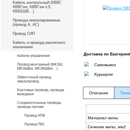
Кабель контрольный (КВВГ,
КВВГэнг, КВВГэнг-LS,
КВББШВ…)
Провода неизолированные
(провод А, АС)
Провод СИП
Кабель и провода различного
назначения
Доставка по Екатерин
Кабели управления
Провод монтажный (МКЭШ,
Самовывоз
МКЭШВнг, МКЭКШВнг…)
Курьером
Обмоточный провод,
эмальпровод
Бортовые провода, провода
Описание
Техн
выводные
Соединительные провода,
провода прочие
Провод АПВ
Материал жилы
Провод ПВ1
Сечение жилы, мм2