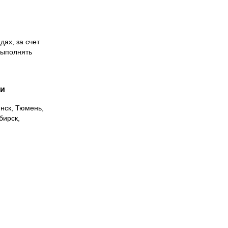
дах, за счет
выполнять
ии
инск, Тюмень,
бирск,