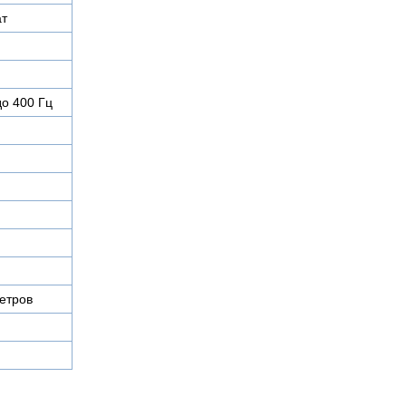
ат
до 400 Гц
етров