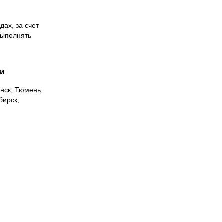
дах, за счет
выполнять
ии
инск, Тюмень,
бирск,