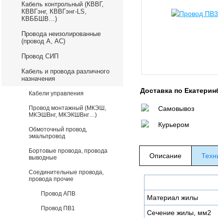
Кабель контрольный (КВВГ,
КВВГэнг, КВВГэнг-LS,
КВББШВ…)
Провода неизолированные
(провод А, АС)
Провод СИП
Кабель и провода различного
назначения
Доставка по Екатерин
Кабели управления
Провод монтажный (МКЭШ,
Самовывоз
МКЭШВнг, МКЭКШВнг…)
Курьером
Обмоточный провод,
эмальпровод
Бортовые провода, провода
Описание
Техн
выводные
Соединительные провода,
провода прочие
Провод АПВ
Материал жилы
Провод ПВ1
Сечение жилы, мм2