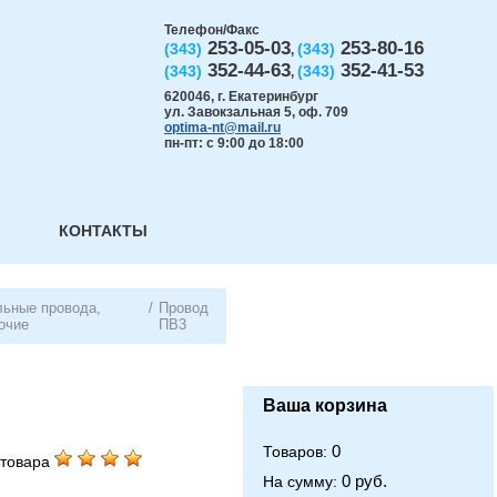
Телефон/Факс
253-05-03
253-80-16
(343)
(343)
,
352-44-63
352-41-53
(343)
(343)
,
620046
,
г. Екатеринбург
ул. Завокзальная 5, оф. 709
optima-nt@mail.ru
пн-пт: с 9:00 до 18:00
КОНТАКТЫ
ьные провода,
/
Провод
очие
ПВ3
Ваша корзина
0
Товаров:
товара
0 руб.
На сумму: