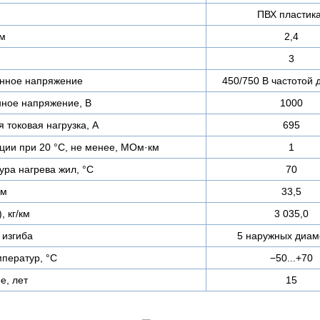
ПВХ пластик
мм
2,4
3
нное напряжение
450/750 В частотой 
ное напряжение, В
1000
 токовая нагрузка, А
695
ции при 20 °С, не менее, МОм·км
1
ра нагрева жил, °C
70
мм
33,5
, кг/км
3 035,0
изгиба
5 наружных диам
ператур, °C
−50...+70
е, лет
15