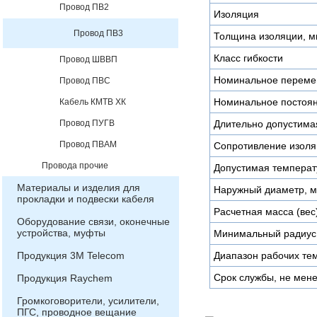
Провод ПВ2
Изоляция
Провод ПВ3
Толщина изоляции, 
Класс гибкости
Провод ШВВП
Номинальное переме
Провод ПВС
Номинальное постоян
Кабель КМТВ ХК
Провод ПУГВ
Длительно допустимая
Провод ПВАМ
Сопротивление изоля
Провода прочие
Допустимая температу
Материалы и изделия для
Наружный диаметр, 
прокладки и подвески кабеля
Расчетная масса (вес)
Оборудование связи, оконечные
устройства, муфты
Минимальный радиус 
Продукция 3М Telecom
Диапазон рабочих тем
Срок службы, не мене
Продукция Raychem
Громкоговорители, усилители,
ПГС, проводное вещание