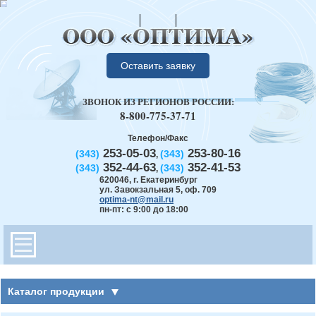
Оставить заявку
ЗВОНОК ИЗ РЕГИОНОВ РОССИИ:
8-800-775-37-71
Телефон/Факс
253-05-03
253-80-16
(343)
(343)
,
352-44-63
352-41-53
(343)
(343)
,
620046
,
г. Екатеринбург
ул. Завокзальная 5, оф. 709
optima-nt@mail.ru
пн-пт: с 9:00 до 18:00
Каталог продукции