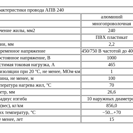
рактеристики провода АПВ 240
алюминий
многопроволочная
чение жилы, мм2
240
ПВХ пластикат
ии, мм
2,2
ременное напряжение
450/750 В частотой до 4
стоянное напряжение, В
1000
тимая токовая нагрузка, А
465
изоляции при 20 °С, не менее, МОм·км
1
ина, не менее, м
100
ература нагрева жил, °C
70
етр, мм
26,6
адиус изгиба
10 наружных диаметр
(вес), кг/км
856,0
х температур, °C
−50...+70
 менее, лет
15