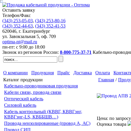
Оставить заявку
Телефон/Факс
(343)
253-05-03
,
(343)
253-80-16
(343)
352-44-63
,
(343)
352-41-53
620046
,
г. Екатеринбург
ул. Завокзальная 5, оф. 709
optima-nt@mail.ru
пн-пт: с 9:00 до 18:00
Звонок из регионов России:
8-800-775-37-71
Кабельно-проводн
О компании
Продукция
Прайс
Доставка
Оплата
Контакт
Каталог продукции
Главная
/
Проду
Кабельно-проводниковая продукция
Кабели связи, провода связи
Оптический кабель
Силовой кабель
Кабель контрольный (КВВГ, КВВГэнг,
КВВГэнг-LS, КВББШВ…)
Цена:
по запросу
Провода неизолированные (провод А, АС)
Оценка товара
Провод СИП