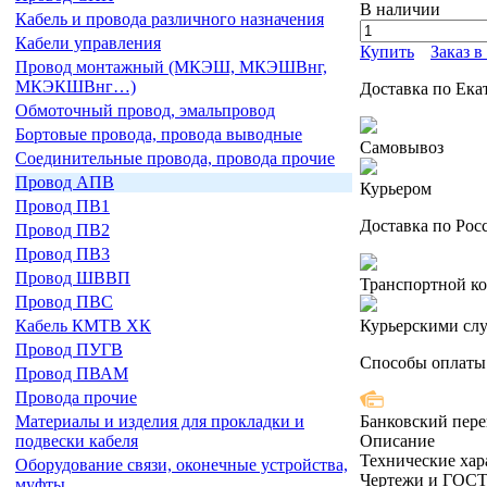
В наличии
Кабель и провода различного назначения
Кабели управления
Купить
Заказ в
Провод монтажный (МКЭШ, МКЭШВнг,
МКЭКШВнг…)
Доставка по Ека
Обмоточный провод, эмальпровод
Бортовые провода, провода выводные
Самовывоз
Соединительные провода, провода прочие
Провод АПВ
Курьером
Провод ПВ1
Доставка по Рос
Провод ПВ2
Провод ПВ3
Провод ШВВП
Транспортной к
Провод ПВС
Курьерскими сл
Кабель КМТВ ХК
Провод ПУГВ
Способы оплаты
Провод ПВАМ
Провода прочие
Банковский пере
Материалы и изделия для прокладки и
Описание
подвески кабеля
Технические хар
Оборудование связи, оконечные устройства,
Чертежи и ГОС
муфты