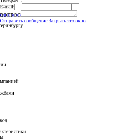
Телефон*:
E-mail:
м
 один клик
ВОПРОС
Отправить сообщение
Закрыть это окно
теринбургу
сии
омпанией
ужбами
вод
актеристики
Ты