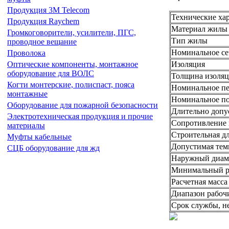
Продукция 3М Telecom
Технические ха
Продукция Raychem
Материал жилы
Громкоговорители, усилители, ПГС,
Тип жилы
проводное вещание
Номинальное се
Проволока
Изоляция
Оптические компоненты, монтажное
оборудование для ВОЛС
Толщина изоляц
Когти монтерские, полиспаст, пояса
Номинальное пе
монтажные
Номинальное по
Оборудование для пожарной безопасности
Длительно допус
Электротехническая продукция и прочие
Сопротивление 
материалы
Строительная дл
Муфты кабельные
Допустимая темп
СЦБ оборудование для жд
Наружный диам
Минимальный р
Расчетная масса 
Диапазон рабочи
Срок службы, не