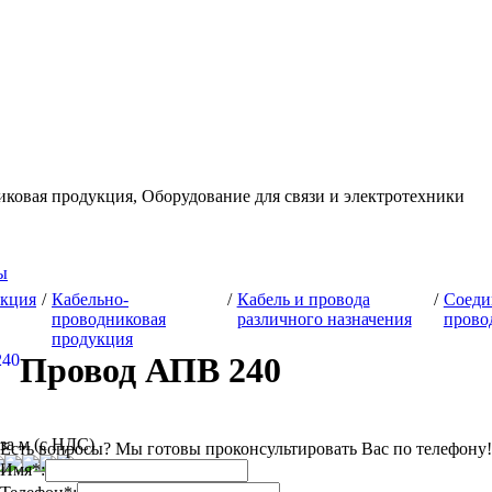
иковая продукция,
Оборудование для связи и электротехники
ы
кция
/
Кабельно-
/
Кабель и провода
/
Соеди
проводниковая
различного назначения
прово
продукция
Провод АПВ 240
за м (с НДС)
Есть вопросы? Мы готовы проконсультировать Вас по телефону!
Имя*: