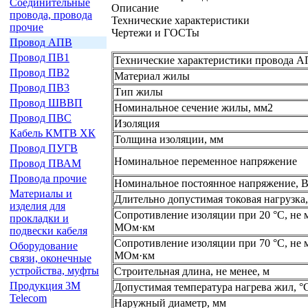
Соединительные
Описание
провода, провода
Технические характеристики
прочие
Чертежи и ГОСТы
Провод АПВ
Провод ПВ1
Технические характеристики провода А
Провод ПВ2
Материал жилы
Провод ПВ3
Тип жилы
Провод ШВВП
Номинальное сечение жилы, мм2
Провод ПВС
Изоляция
Кабель КМТВ ХК
Толщина изоляции, мм
Провод ПУГВ
Номинальное переменное напряжение
Провод ПВАМ
Провода прочие
Номинальное постоянное напряжение, 
Материалы и
Длительно допустимая токовая нагрузка
изделия для
Сопротивление изоляции при 20 °С, не 
прокладки и
МОм·км
подвески кабеля
Сопротивление изоляции при 70 °С, не 
Оборудование
МОм·км
связи, оконечные
устройства, муфты
Строительная длина, не менее, м
Продукция 3М
Допустимая температура нагрева жил, °
Telecom
Наружный диаметр, мм