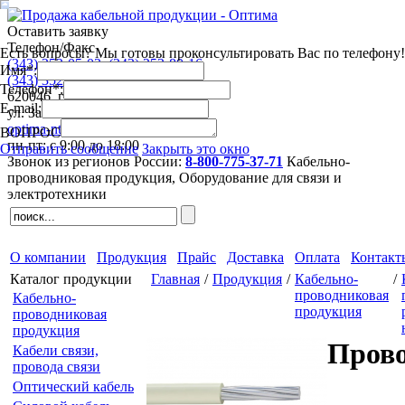
Оставить заявку
Телефон/Факс
Есть вопросы? Мы готовы проконсультировать Вас по телефону!
(343)
253-05-03
,
(343)
253-80-16
Имя*:
(343)
352-44-63
,
(343)
352-41-53
Телефон*:
620046
,
г. Екатеринбург
E-mail:
ул. Завокзальная 5, оф. 709
optima-nt@mail.ru
ВОПРОС
пн-пт: с 9:00 до 18:00
Отправить сообщение
Закрыть это окно
Звонок из регионов России:
8-800-775-37-71
Кабельно-
проводниковая продукция,
Оборудование для связи и
электротехники
О компании
Продукция
Прайс
Доставка
Оплата
Контакт
Каталог продукции
Главная
/
Продукция
/
Кабельно-
/
проводниковая
Кабельно-
продукция
проводниковая
продукция
Прово
Кабели связи,
провода связи
Оптический кабель