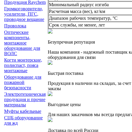
Продукция Raychem
Минимальный радиус изгиба
Громкоговорители,
Расчетная масса (вес), кг/км
усилители, ПГС,
Диапазон рабочих температур, °C
проводное вещание
Срок службы, не менее, лет
Проволока
Оптические
компоненты,
Безупречная репутация
монтажное
оборудование для
Наша компания - надежный поставщик к
ВОЛС
оборудования для связи
Когти монтерские,
полиспаст, пояса
монтажные
Быстрая поставка
Оборудование для
пожарной
Продукция в наличии на складах, за сче
безопасности
заказы
Электротехническая
продукция и прочие
Выгодные цены
материалы
Муфты кабельные
Для наших заказчиков мы всегда предла
СЦБ оборудование
для жд
Доставка по всей России