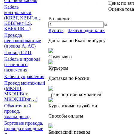
Силовой кабель
Цена:
по за
Кабель
Оценка това
контрольный
(КВВГ, КВВГэнг,
В наличии
КВВГэнг-LS,
м
КВББШВ…)
Купить
Заказ в один клик
Провода
Доставка по Екатеринбургу
неизолированные
(провод А, АС)
Провод СИП
Самовывоз
Кабель и провода
различного
Курьером
назначения
Кабели управления
Доставка по России
Провод монтажный
(МКЭШ,
МКЭШВнг,
Транспортной компанией
МКЭКШВнг…)
Курьерскими службами
Обмоточный
провод,
Способы оплаты
эмальпровод
Бортовые провода,
провода выводные
Банковский перевод