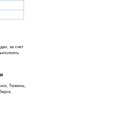
дах, за счет
выполнять
ии
инск, Тюмень,
бирск,