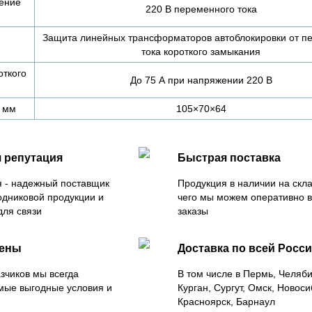
ение
220 В переменного тока
Защита линейных трансформаторов автоблокировки от пе
тока короткого замыкания
откого
До 75 А при напряжении 220 В
 мм
105×70×64
 репутация
Быстрая поставка
 - надежный поставщик
Продукция в наличии на скла
одниковой продукции и
чего мы можем оперативно 
для связи
заказы
цены
Доставка по всей Росс
зчиков мы всегда
В том числе в Пермь, Челяб
мые выгодные условия и
Курган, Сургут, Омск, Новоси
Красноярск, Барнаул