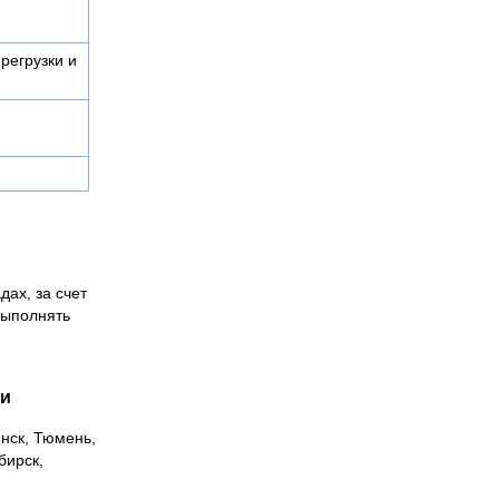
регрузки и
дах, за счет
выполнять
ии
инск, Тюмень,
бирск,