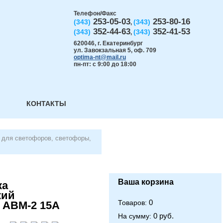
Телефон/Факс
253-05-03
253-80-16
(343)
(343)
,
352-44-63
352-41-53
(343)
(343)
,
620046
,
г. Екатеринбург
ул. Завокзальная 5, оф. 709
optima-nt@mail.ru
пн-пт: с 9:00 до 18:00
КОНТАКТЫ
для светофоров, светофоры,
Ваша корзина
ка
кий
0
Товаров:
 АВМ-2 15А
0 руб.
На сумму: