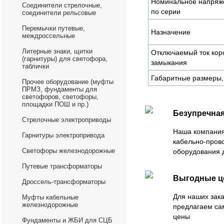
Номинальное напряж
Соединители стрелочные,
по серии
соединители рельсовые
Перемычки путевые,
Назначение
междроссельные
Литерные знаки, щитки
Отключаемый ток кор
(гарнитуры) для светофора,
замыкания
таблички
Габаритные размеры,
Прочее оборудование (муфты
ПРМЗ, фундаменты для
светофоров, светофоры,
площадки ПОШ и пр.)
Безупречная
Стрелочные электроприводы
Наша компания
Гарнитуры электропривода
кабельно-пров
Светофоры железнодорожные
оборудования 
Путевые трансформаторы
Выгодные 
Дроссель-трансформаторы
Для наших зака
Муфты кабельные
железнодорожные
предлагаем са
цены
Фундаменты и ЖБИ для СЦБ