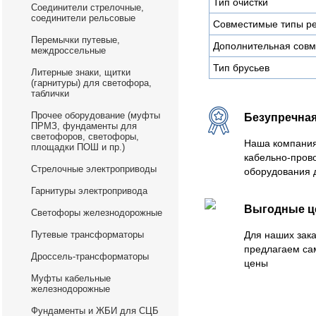
Тип очистки
Соединители стрелочные,
соединители рельсовые
Совместимые типы р
Перемычки путевые,
Дополнительная совм
междроссельные
Тип брусьев
Литерные знаки, щитки
(гарнитуры) для светофора,
таблички
Прочее оборудование (муфты
Безупречная
ПРМЗ, фундаменты для
светофоров, светофоры,
Наша компания
площадки ПОШ и пр.)
кабельно-пров
Стрелочные электроприводы
оборудования 
Гарнитуры электропривода
Выгодные 
Светофоры железнодорожные
Путевые трансформаторы
Для наших зака
предлагаем са
Дроссель-трансформаторы
цены
Муфты кабельные
железнодорожные
Фундаменты и ЖБИ для СЦБ