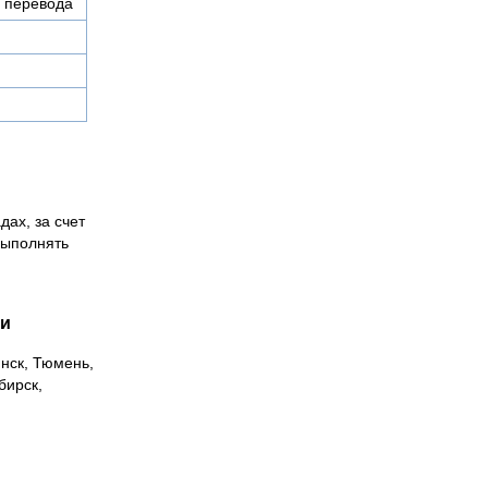
о перевода
дах, за счет
выполнять
ии
инск, Тюмень,
бирск,