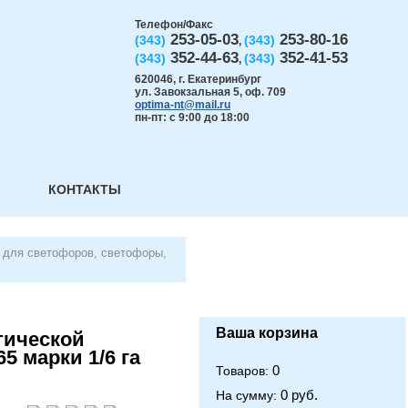
Телефон/Факс
253-05-03
253-80-16
(343)
(343)
,
352-44-63
352-41-53
(343)
(343)
,
620046
,
г. Екатеринбург
ул. Завокзальная 5, оф. 709
optima-nt@mail.ru
пн-пт: с 9:00 до 18:00
КОНТАКТЫ
для светофоров, светофоры,
Ваша корзина
тической
5 марки 1/6 га
0
Товаров:
0 руб.
На сумму: