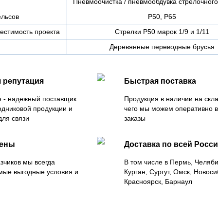
Пневмоочистка / пневмообдувка стрелочног
ельсов
Р50, Р65
естимость проекта
Стрелки Р50 марок 1/9 и 1/11
Деревянные переводные брусья
 репутация
Быстрая поставка
 - надежный поставщик
Продукция в наличии на скла
одниковой продукции и
чего мы можем оперативно 
для связи
заказы
цены
Доставка по всей Росс
зчиков мы всегда
В том числе в Пермь, Челяб
мые выгодные условия и
Курган, Сургут, Омск, Новоси
Красноярск, Барнаул