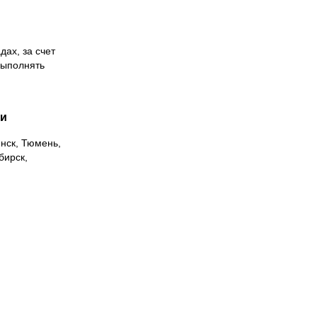
дах, за счет
выполнять
ии
инск, Тюмень,
бирск,