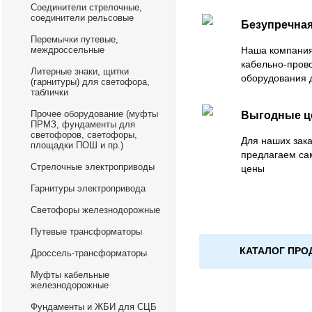
Соединители стрелочные,
соединители рельсовые
Безупречная
Перемычки путевые,
междроссельные
Наша компания
кабельно-пров
Литерные знаки, щитки
оборудования 
(гарнитуры) для светофора,
таблички
Прочее оборудование (муфты
Выгодные 
ПРМЗ, фундаменты для
светофоров, светофоры,
Для наших зака
площадки ПОШ и пр.)
предлагаем са
Стрелочные электроприводы
цены
Гарнитуры электропривода
Светофоры железнодорожные
Путевые трансформаторы
КАТАЛОГ ПРО
Дроссель-трансформаторы
Муфты кабельные
железнодорожные
Фундаменты и ЖБИ для СЦБ