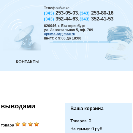
Телефон/Факс
253-05-03
253-80-16
(343)
(343)
,
352-44-63
352-41-53
(343)
(343)
,
620046
,
г. Екатеринбург
ул. Завокзальная 5, оф. 709
optima-nt@mail.ru
пн-пт: с 9:00 до 18:00
КОНТАКТЫ
и выводами
Ваша корзина
0
Товаров:
 товара
0 руб.
На сумму: