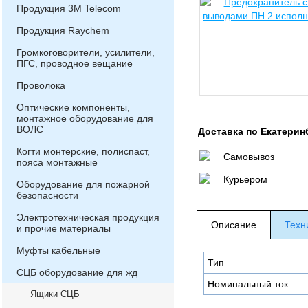
Продукция 3М Telecom
Продукция Raychem
Громкоговорители, усилители,
ПГС, проводное вещание
Проволока
Оптические компоненты,
монтажное оборудование для
ВОЛС
Доставка по Екатерин
Когти монтерские, полиспаст,
Самовывоз
пояса монтажные
Курьером
Оборудование для пожарной
безопасности
Электротехническая продукция
Описание
Техн
и прочие материалы
Муфты кабельные
Тип
СЦБ оборудование для жд
Номинальный ток
Ящики СЦБ