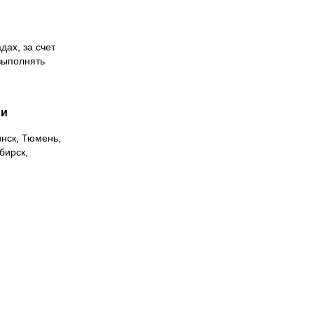
дах, за счет
выполнять
ии
инск, Тюмень,
бирск,