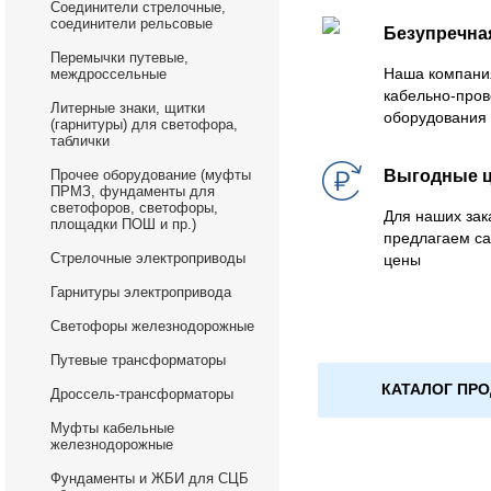
Соединители стрелочные,
соединители рельсовые
Безупречна
Перемычки путевые,
Наша компани
междроссельные
кабельно-пров
Литерные знаки, щитки
оборудования 
(гарнитуры) для светофора,
таблички
Прочее оборудование (муфты
Выгодные 
ПРМЗ, фундаменты для
светофоров, светофоры,
Для наших зак
площадки ПОШ и пр.)
предлагаем са
Стрелочные электроприводы
цены
Гарнитуры электропривода
Светофоры железнодорожные
Путевые трансформаторы
КАТАЛОГ ПР
Дроссель-трансформаторы
Муфты кабельные
железнодорожные
Фундаменты и ЖБИ для СЦБ