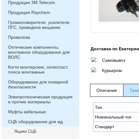
Продукция 3М Telecom
Продукция Raychem
Громкоговорители, усилители,
ПГС, проводное вещание
Проволока
Оптические компоненты,
Доставка по Екатери
монтажное оборудование для
ВОЛС
Самовывоз
Когти монтерские, полиспаст,
Курьером
пояса монтажные
Оборудование для пожарной
безопасности
Описание
Техн
Электротехническая продукция
и прочие материалы
Тип
Муфты кабельные
Номинальный ток
СЦБ оборудование для жд
Стандарт
Ящики СЦБ