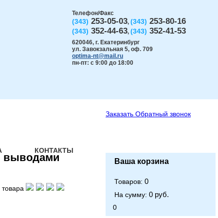
Телефон/Факс
253-05-03
253-80-16
(343)
(343)
,
352-44-63
352-41-53
(343)
(343)
,
620046
,
г. Екатеринбург
ул. Завокзальная 5, оф. 709
optima-nt@mail.ru
пн-пт: с 9:00 до 18:00
Заказать
Обратный звонок
А
КОНТАКТЫ
и выводами
Ваша корзина
0
Товаров:
 товара
0 руб.
На сумму:
0