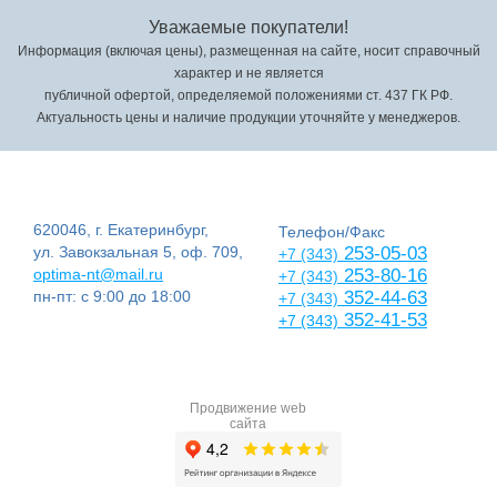
Уважаемые покупатели!
Информация (включая цены), размещенная на сайте, носит справочный
характер и не является
публичной офертой, определяемой положениями ст. 437 ГК РФ.
Актуальность цены и наличие продукции уточняйте у менеджеров.
620046, г. Екатеринбург,
Телефон/Факс
ул. Завокзальная 5, оф. 709,
253-05-03
+7 (343)
optima-nt@mail.ru
253-80-16
+7 (343)
пн-пт: с 9:00 до 18:00
352-44-63
+7 (343)
352-41-53
+7 (343)
Продвижение web
сайта