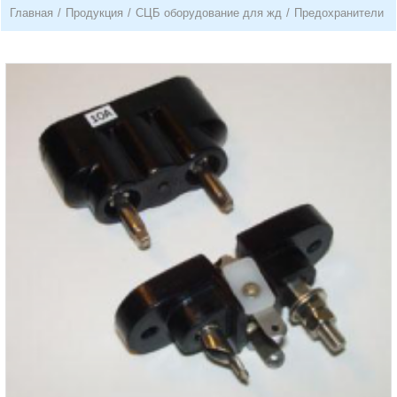
Главная
/
Продукция
/
СЦБ оборудование для жд
/
Предохранители