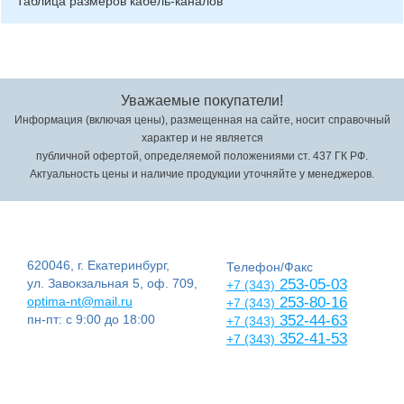
Таблица размеров кабель-каналов
Уважаемые покупатели!
Информация (включая цены), размещенная на сайте, носит справочный
характер и не является
публичной офертой, определяемой положениями ст. 437 ГК РФ.
Актуальность цены и наличие продукции уточняйте у менеджеров.
620046, г. Екатеринбург,
Телефон/Факс
ул. Завокзальная 5, оф. 709,
253-05-03
+7 (343)
optima-nt@mail.ru
253-80-16
+7 (343)
пн-пт: с 9:00 до 18:00
352-44-63
+7 (343)
352-41-53
+7 (343)