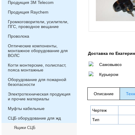
Продукция 3М Telecom
Продукция Raychem
Громкоговорители, усилители,
ПГС, проводное вещание
Проволока
Оптические компоненты,
монтажное оборудование для
Доставка по Екатери
ВОЛС
Самовывоз
Когти монтерские, полиспаст,
пояса монтажные
Курьером
Оборудование для пожарной
безопасности
Описание
Техн
Электротехническая продукция
и прочие материалы
Муфты кабельные
Чертеж
СЦБ оборудование для жд
Тип
Ящики СЦБ