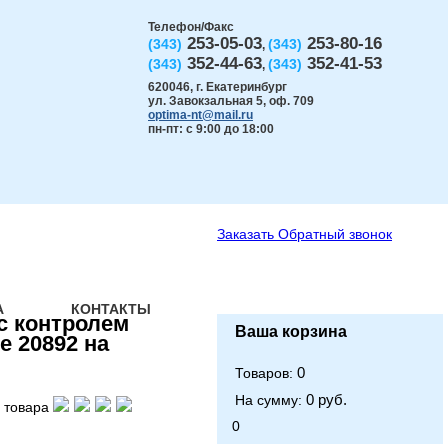
Телефон/Факс
253-05-03
253-80-16
(343)
(343)
,
352-44-63
352-41-53
(343)
(343)
,
620046
,
г. Екатеринбург
ул. Завокзальная 5, оф. 709
optima-nt@mail.ru
пн-пт: с 9:00 до 18:00
Заказать
Обратный звонок
А
КОНТАКТЫ
с контролем
Ваша корзина
е 20892 на
0
Товаров:
0 руб.
На сумму:
 товара
0