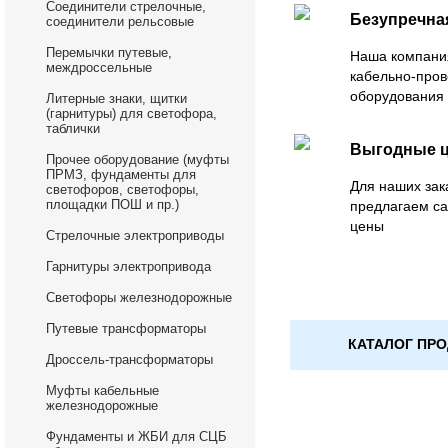
Соединители стрелочные,
Безупречна
соединители рельсовые
Перемычки путевые,
Наша компани
междроссельные
кабельно-пров
оборудования 
Литерные знаки, щитки
(гарнитуры) для светофора,
таблички
Выгодные 
Прочее оборудование (муфты
ПРМЗ, фундаменты для
Для наших зак
светофоров, светофоры,
площадки ПОШ и пр.)
предлагаем са
цены
Стрелочные электроприводы
Гарнитуры электропривода
Светофоры железнодорожные
Путевые трансформаторы
КАТАЛОГ ПР
Дроссель-трансформаторы
Муфты кабельные
железнодорожные
Фундаменты и ЖБИ для СЦБ