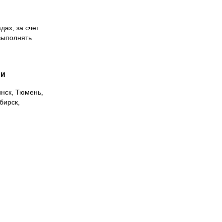
дах, за счет
выполнять
ии
инск, Тюмень,
бирск,