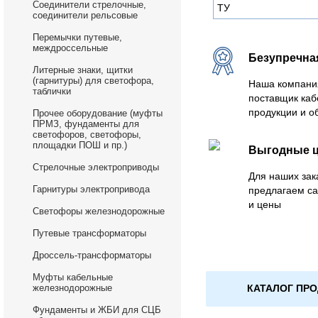
Соединители стрелочные,
ТУ
соединители рельсовые
Перемычки путевые,
междроссельные
Безупречна
Литерные знаки, щитки
(гарнитуры) для светофора,
Наша компани
таблички
поставщик каб
продукции и о
Прочее оборудование (муфты
ПРМЗ, фундаменты для
светофоров, светофоры,
площадки ПОШ и пр.)
Выгодные 
Стрелочные электроприводы
Для наших зак
Гарнитуры электропривода
предлагаем с
и цены
Светофоры железнодорожные
Путевые трансформаторы
Дроссель-трансформаторы
Муфты кабельные
КАТАЛОГ ПР
железнодорожные
Фундаменты и ЖБИ для СЦБ