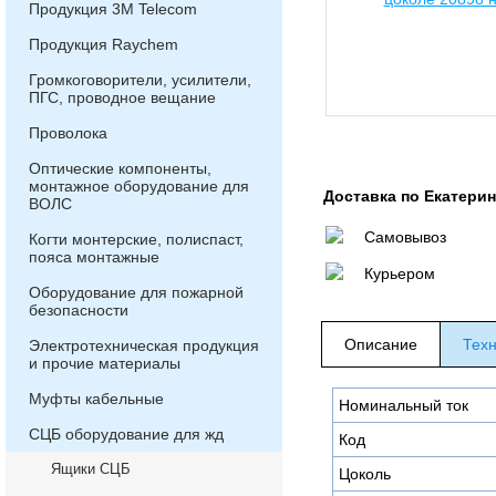
Продукция 3М Telecom
Продукция Raychem
Громкоговорители, усилители,
ПГС, проводное вещание
Проволока
Оптические компоненты,
монтажное оборудование для
Доставка по Екатери
ВОЛС
Самовывоз
Когти монтерские, полиспаст,
пояса монтажные
Курьером
Оборудование для пожарной
безопасности
Описание
Техн
Электротехническая продукция
и прочие материалы
Муфты кабельные
Номинальный ток
СЦБ оборудование для жд
Код
Ящики СЦБ
Цоколь