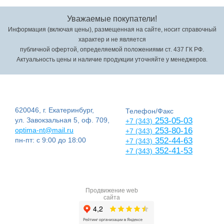
Уважаемые покупатели!
Информация (включая цены), размещенная на сайте, носит справочный
характер и не является
публичной офертой, определяемой положениями ст. 437 ГК РФ.
Актуальность цены и наличие продукции уточняйте у менеджеров.
620046, г. Екатеринбург,
Телефон/Факс
ул. Завокзальная 5, оф. 709,
253-05-03
+7 (343)
optima-nt@mail.ru
253-80-16
+7 (343)
пн-пт: с 9:00 до 18:00
352-44-63
+7 (343)
352-41-53
+7 (343)
Продвижение web
сайта