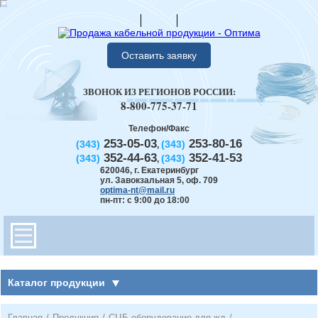
Оставить заявку
ЗВОНОК ИЗ РЕГИОНОВ РОССИИ:
8-800-775-37-71
Телефон/Факс
253-05-03
253-80-16
(343)
(343)
,
352-44-63
352-41-53
(343)
(343)
,
620046
,
г. Екатеринбург
ул. Завокзальная 5, оф. 709
optima-nt@mail.ru
пн-пт: с 9:00 до 18:00
Каталог продукции
Главная
/
Продукция
/
СЦБ оборудование для жд
/