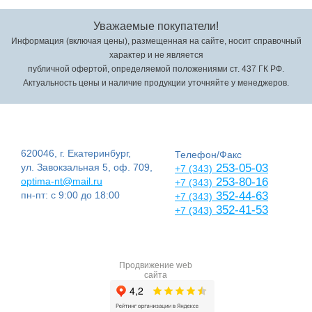
Уважаемые покупатели!
Информация (включая цены), размещенная на сайте, носит справочный
характер и не является
публичной офертой, определяемой положениями ст. 437 ГК РФ.
Актуальность цены и наличие продукции уточняйте у менеджеров.
620046, г. Екатеринбург,
Телефон/Факс
ул. Завокзальная 5, оф. 709,
253-05-03
+7 (343)
optima-nt@mail.ru
253-80-16
+7 (343)
пн-пт: с 9:00 до 18:00
352-44-63
+7 (343)
352-41-53
+7 (343)
Продвижение web
сайта