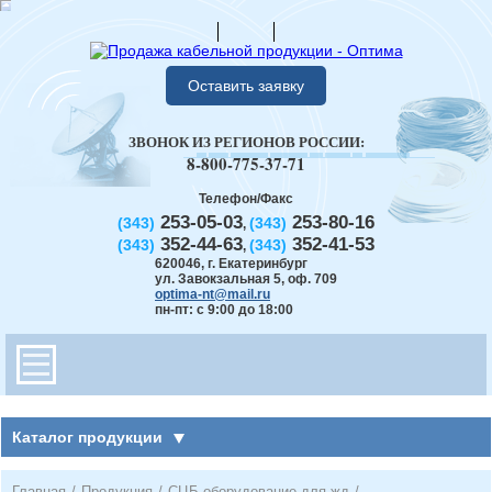
Оставить заявку
ЗВОНОК ИЗ РЕГИОНОВ РОССИИ:
8-800-775-37-71
Телефон/Факс
253-05-03
253-80-16
(343)
(343)
,
352-44-63
352-41-53
(343)
(343)
,
620046
,
г. Екатеринбург
ул. Завокзальная 5, оф. 709
optima-nt@mail.ru
пн-пт: с 9:00 до 18:00
Каталог продукции
Главная
/
Продукция
/
СЦБ оборудование для жд
/