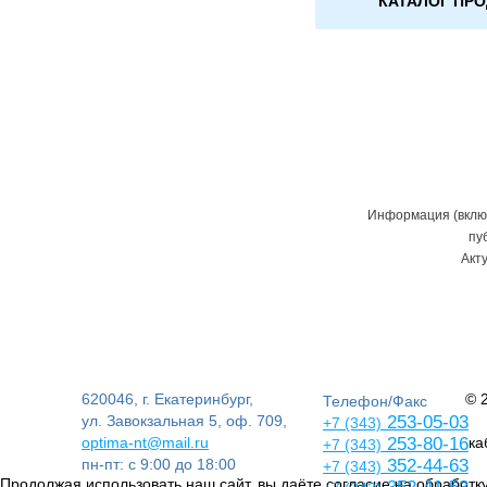
КАТАЛОГ ПР
Информация (включ
пу
Акт
620046, г. Екатеринбург,
© 
Телефон/Факс
ул. Завокзальная 5, оф. 709,
253-05-03
+7 (343)
optima-nt@mail.ru
253-80-16
ка
+7 (343)
пн-пт: с 9:00 до 18:00
352-44-63
+7 (343)
Продолжая использовать наш сайт, вы даёте согласие на обработку