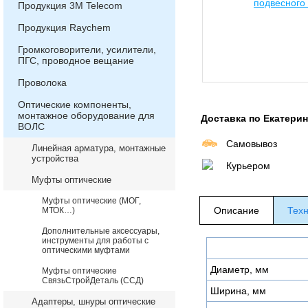
Продукция 3М Telecom
Продукция Raychem
Громкоговорители, усилители,
ПГС, проводное вещание
Проволока
Оптические компоненты,
монтажное оборудование для
Доставка по Екатери
ВОЛС
Самовывоз
Линейная арматура, монтажные
устройства
Курьером
Муфты оптические
Муфты оптические (МОГ,
Описание
Техн
МТОК…)
Дополнительные аксессуары,
инструменты для работы с
оптическими муфтами
Диаметр, мм
Муфты оптические
СвязьСтройДеталь (ССД)
Ширина, мм
Адаптеры, шнуры оптические