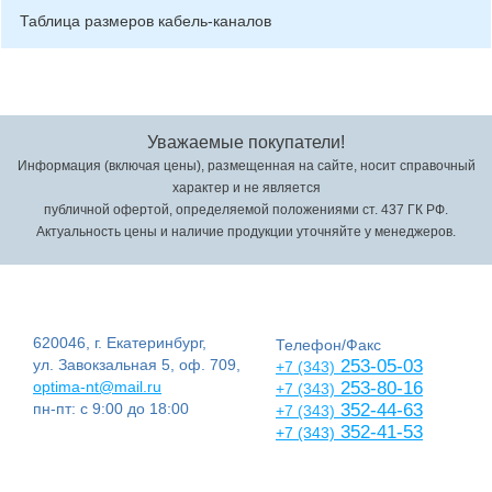
Таблица размеров кабель-каналов
Уважаемые покупатели!
Информация (включая цены), размещенная на сайте, носит справочный
характер и не является
публичной офертой, определяемой положениями ст. 437 ГК РФ.
Актуальность цены и наличие продукции уточняйте у менеджеров.
620046, г. Екатеринбург,
Телефон/Факс
ул. Завокзальная 5, оф. 709,
253-05-03
+7 (343)
optima-nt@mail.ru
253-80-16
+7 (343)
пн-пт: с 9:00 до 18:00
352-44-63
+7 (343)
352-41-53
+7 (343)