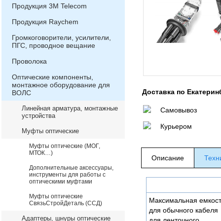
Продукция 3М Telecom
Продукция Raychem
Громкоговорители, усилители,
ПГС, проводное вещание
Проволока
Оптические компоненты,
монтажное оборудование для
Доставка по Екатерин
ВОЛС
Линейная арматура, монтажные
Самовывоз
устройства
Курьером
Муфты оптические
Муфты оптические (МОГ,
МТОК…)
Описание
Техн
Дополнительные аксессуары,
инструменты для работы с
оптическими муфтами
Муфты оптические
Максимальная емкост
СвязьСтройДеталь (ССД)
для обычного кабеля
Адаптеры, шнуры оптические
для ленточного