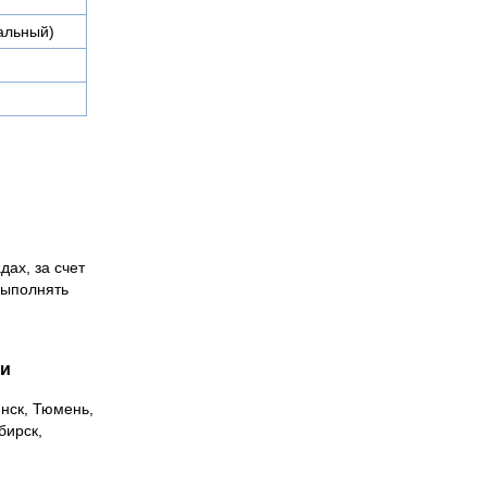
вальный)
дах, за счет
выполнять
ии
инск, Тюмень,
бирск,