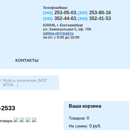
Телефон/Факс
253-05-03
253-80-16
(343)
(343)
,
352-44-63
352-41-53
(343)
(343)
,
620046
,
г. Екатеринбург
ул. Завокзальная 5, оф. 709
optima-nt@mail.ru
пн-пт: с 9:00 до 18:00
КОНТАКТЫ
/
Муфты оптические (МОГ,
МТОК…)
Ваша корзина
-2533
0
Товаров:
товара
0 руб.
На сумму: