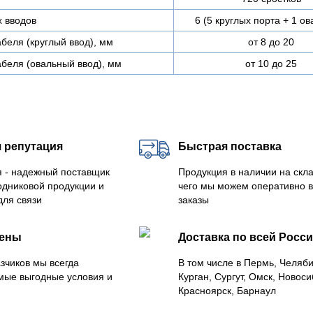
х вводов
6 (5 круглых порта + 1 о
беля (круглый ввод), мм
от 8 до 20
беля (овальный ввод), мм
от 10 до 25
 репутация
Быстрая поставка
 - надежный поставщик
Продукция в наличии на скла
одниковой продукции и
чего мы можем оперативно 
для связи
заказы
цены
Доставка по всей Росс
зчиков мы всегда
В том числе в Пермь, Челяб
мые выгодные условия и
Курган, Сургут, Омск, Новоси
Красноярск, Барнаул