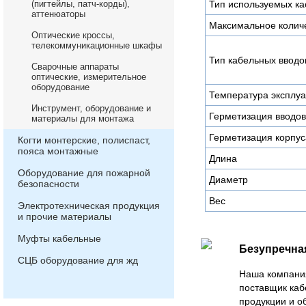
(пигтейлы, патч-корды),
Тип используемых ка
аттенюаторы
Максимальное количе
Оптические кроссы,
телекоммуникационные шкафы
Тип кабельных вводо
Сварочные аппараты
оптические, измерительное
оборудование
Температура эксплу
Инструмент, оборудование и
Герметизация вводов
материалы для монтажа
Герметизация корпус
Когти монтерские, полиспаст,
пояса монтажные
Длина
Оборудование для пожарной
Диаметр
безопасности
Вес
Электротехническая продукция
и прочие материалы
Муфты кабельные
Безупречна
СЦБ оборудование для жд
Наша компани
поставщик каб
продукции и о