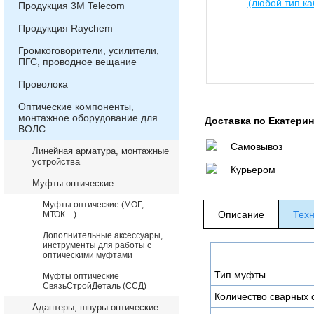
Продукция 3М Telecom
Продукция Raychem
Громкоговорители, усилители,
ПГС, проводное вещание
Проволока
Оптические компоненты,
монтажное оборудование для
Доставка по Екатери
ВОЛС
Самовывоз
Линейная арматура, монтажные
устройства
Курьером
Муфты оптические
Муфты оптические (МОГ,
Описание
Техн
МТОК…)
Дополнительные аксессуары,
инструменты для работы с
оптическими муфтами
Тип муфты
Муфты оптические
СвязьСтройДеталь (ССД)
Количество сварных
Адаптеры, шнуры оптические