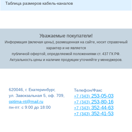
Таблица размеров кабель-каналов
Уважаемые покупатели!
Информация (включая цены), размещенная на сайте, носит справочный
характер и не является
публичной офертой, определяемой положениями ст. 437 ГК РФ.
Актуальность цены и наличие продукции уточняйте у менеджеров.
620046, г. Екатеринбург,
Телефон/Факс
ул. Завокзальная 5, оф. 709,
253-05-03
+7 (343)
optima-nt@mail.ru
253-80-16
+7 (343)
пн-пт: с 9:00 до 18:00
352-44-63
+7 (343)
352-41-53
+7 (343)