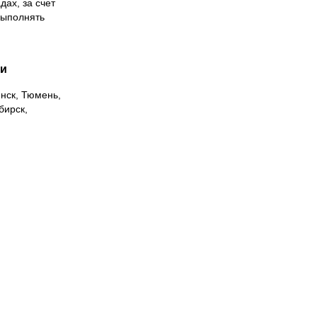
дах, за счет
выполнять
ии
инск, Тюмень,
бирск,