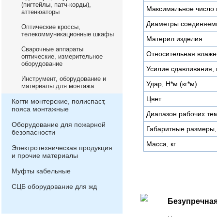
(пигтейлы, патч-корды),
Максимальное число 
аттенюаторы
Диаметры соединяем
Оптические кроссы,
телекоммуникационные шкафы
Материл изделия
Сварочные аппараты
Относительная влажн
оптические, измерительное
оборудование
Усилие сдавливания, к
Инструмент, оборудование и
Удар, Н*м (кг*м)
материалы для монтажа
Цвет
Когти монтерские, полиспаст,
пояса монтажные
Диапазон рабочих тем
Оборудование для пожарной
Габаритные размеры,
безопасности
Масса, кг
Электротехническая продукция
и прочие материалы
Муфты кабельные
СЦБ оборудование для жд
Безупречная