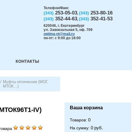
Телефон/Факс
253-05-03
253-80-16
(343)
(343)
,
352-44-63
352-41-53
(343)
(343)
,
620046
,
г. Екатеринбург
ул. Завокзальная 5, оф. 709
optima-nt@mail.ru
пн-пт: с 9:00 до 18:00
КОНТАКТЫ
/
Муфты оптические (МОГ,
МТОК…)
Ваша корзина
МТОК96Т1-IV)
0
Товаров:
0 руб.
На сумму:
товара