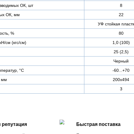
вводимых ОК, шт
8
ых ОК, мм
22
УФ стойкая пласт
ость, %
80
Н/см (кгс/см)
1,0 (100)
25 (2,5)
Черный
ператур, °С
-60...+70
 мм
200х494
3
 репутация
Быстрая поставка