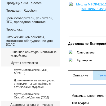
Продукция 3М Telecom
Продукция Raychem
Громкоговорители, усилители,
ПГС, проводное вещание
Проволока
Оптические компоненты,
монтажное оборудование для
Доставка по Екатерин
ВОЛС
Линейная арматура, монтажные
Самовывоз
устройства
Курьером
Муфты оптические
Муфты оптические (МОГ,
МТОК…)
Описание
Техн
Дополнительные аксессуары,
инструменты для работы с
оптическими муфтами
Муфты оптические
Максимальное число 
СвязьСтройДеталь (ССД)
Тип муфты
Адаптеры, шнуры оптические