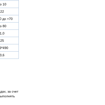
о 10
22
0 до +70
о 80
1,0
25
9*490
3,6
дах, за счет
выполнять