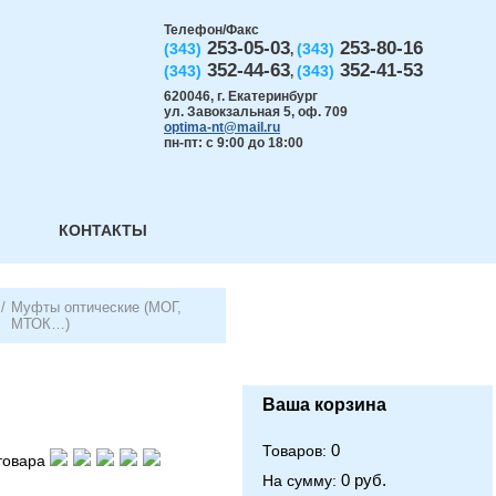
Телефон/Факс
253-05-03
253-80-16
(343)
(343)
,
352-44-63
352-41-53
(343)
(343)
,
620046
,
г. Екатеринбург
ул. Завокзальная 5, оф. 709
optima-nt@mail.ru
пн-пт: с 9:00 до 18:00
КОНТАКТЫ
/
Муфты оптические (МОГ,
МТОК…)
Ваша корзина
0
Товаров:
товара
0 руб.
На сумму: