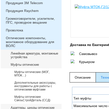
Продукция 3М Telecom
Продукция Raychem
Громкоговорители, усилители,
ПГС, проводное вещание
Проволока
Оптические компоненты,
монтажное оборудование для
Доставка по Екатерин
ВОЛС
Линейная арматура, монтажные
Самовывоз
устройства
Курьером
Муфты оптические
Муфты оптические (МОГ,
МТОК…)
Описание
Техн
Дополнительные аксессуары,
инструменты для работы с
оптическими муфтами
Муфты оптические
Тип муфты
СвязьСтройДеталь (ССД)
Максимальное число 
Адаптеры, шнуры оптические