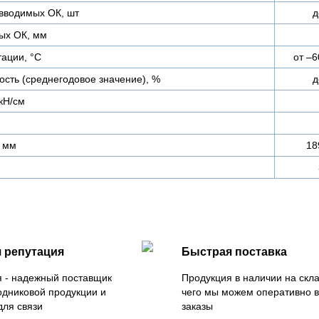
вводимых ОК, шт
д
ых ОК, мм
ации, °С
от –6
сть (среднегодовое значение), %
д
кН/см
 мм
18
 репутация
Быстрая поставка
 - надежный поставщик
Продукция в наличии на скла
одниковой продукции и
чего мы можем оперативно 
для связи
заказы