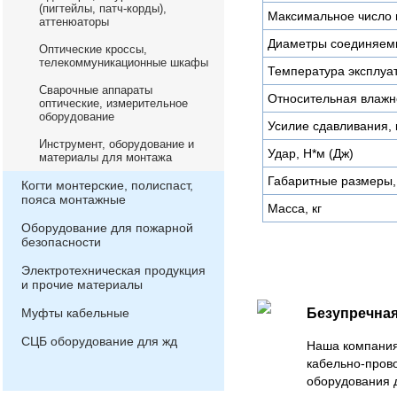
(пигтейлы, патч-корды),
Максимальное число 
аттенюаторы
Диаметры соединяем
Оптические кроссы,
телекоммуникационные шкафы
Температура эксплуат
Сварочные аппараты
Относительная влажно
оптические, измерительное
оборудование
Усилие сдавливания, 
Инструмент, оборудование и
Удар, Н*м (Дж)
материалы для монтажа
Габаритные размеры,
Когти монтерские, полиспаст,
пояса монтажные
Масса, кг
Оборудование для пожарной
безопасности
Электротехническая продукция
и прочие материалы
Муфты кабельные
Безупречная
СЦБ оборудование для жд
Наша компания
кабельно-пров
оборудования 