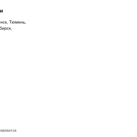
ии
инск, Тюмень,
бирск,
 является