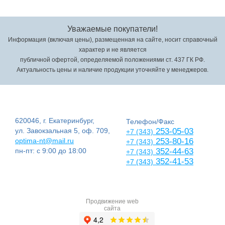
Уважаемые покупатели!
Информация (включая цены), размещенная на сайте, носит справочный
характер и не является
публичной офертой, определяемой положениями ст. 437 ГК РФ.
Актуальность цены и наличие продукции уточняйте у менеджеров.
620046, г. Екатеринбург,
Телефон/Факс
ул. Завокзальная 5, оф. 709,
253-05-03
+7 (343)
optima-nt@mail.ru
253-80-16
+7 (343)
пн-пт: с 9:00 до 18:00
352-44-63
+7 (343)
352-41-53
+7 (343)
Продвижение web
сайта