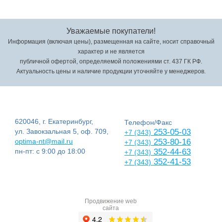
Уважаемые покупатели!
Информация (включая цены), размещенная на сайте, носит справочный
характер и не является
публичной офертой, определяемой положениями ст. 437 ГК РФ.
Актуальность цены и наличие продукции уточняйте у менеджеров.
620046, г. Екатеринбург,
Телефон/Факс
ул. Завокзальная 5, оф. 709,
253-05-03
+7 (343)
optima-nt@mail.ru
253-80-16
+7 (343)
пн-пт: с 9:00 до 18:00
352-44-63
+7 (343)
352-41-53
+7 (343)
Продвижение web
сайта