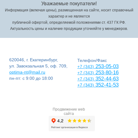
Уважаемые покупатели!
Информация (включая цены), размещенная на сайте, носит справочный
характер и не является
публичной офертой, определяемой положениями ст. 437 ГК РФ.
Актуальность цены и наличие продукции уточняйте у менеджеров.
620046, г. Екатеринбург,
Телефон/Факс
ул. Завокзальная 5, оф. 709,
253-05-03
+7 (343)
optima-nt@mail.ru
253-80-16
+7 (343)
пн-пт: с 9:00 до 18:00
352-44-63
+7 (343)
352-41-53
+7 (343)
Продвижение web
сайта