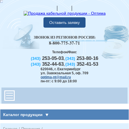
Оставить заявку
ЗВОНОК ИЗ РЕГИОНОВ РОССИИ:
8-800-775-37-71
Телефон/Факс
253-05-03
253-80-16
(343)
(343)
,
352-44-63
352-41-53
(343)
(343)
,
620046
,
г. Екатеринбург
ул. Завокзальная 5, оф. 709
optima-nt@mail.ru
пн-пт: с 9:00 до 18:00
Каталог продукции
Главная
/
Продукция
/