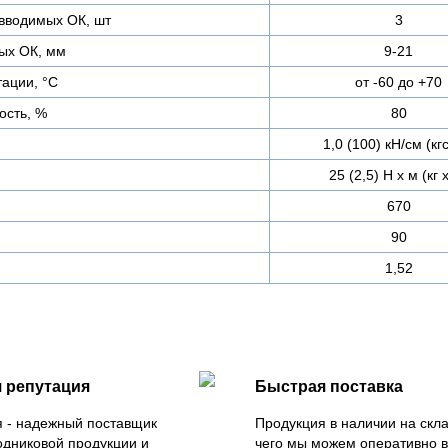
вводимых ОК, шт
3
ых ОК, мм
9-21
ации, °С
от -60 до +70
ость, %
80
1,0 (100) кН/см (кг
25 (2,5) Н х м (кг 
670
90
1,52
 репутация
Быстрая поставка
 - надежный поставщик
Продукция в наличии на скла
одниковой продукции и
чего мы можем оперативно 