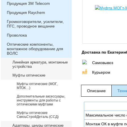
Продукция 3М Telecom
Продукция Raychem
Громкоговорители, усилители,
ПГС, проводное вещание
Проволока
Оптические компоненты,
монтажное оборудование для
Доставка по Екатерин
ВОЛС
Линейная арматура, монтажные
Самовывоз
устройства
Курьером
Муфты оптические
Муфты оптические (МОГ,
МТОК…)
Описание
Техн
Дополнительные аксессуары,
инструменты для работы с
оптическими муфтами
Муфты оптические
Максимальное число 
СвязьСтройДеталь (ССД)
Монтаж ОК в муфте п
Адаптеры, шнуры оптические