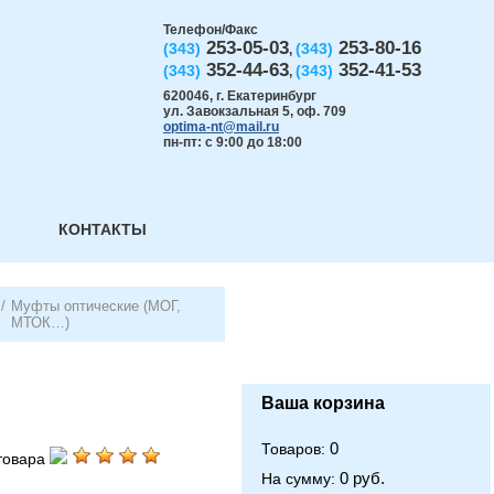
Телефон/Факс
253-05-03
253-80-16
(343)
(343)
,
352-44-63
352-41-53
(343)
(343)
,
620046
,
г. Екатеринбург
ул. Завокзальная 5, оф. 709
optima-nt@mail.ru
пн-пт: с 9:00 до 18:00
КОНТАКТЫ
/
Муфты оптические (МОГ,
МТОК…)
Ваша корзина
0
Товаров:
товара
0 руб.
На сумму: