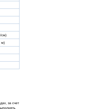
с/см)
х м)
дах, за счет
выполнять