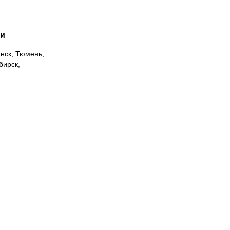
ии
инск, Тюмень,
бирск,