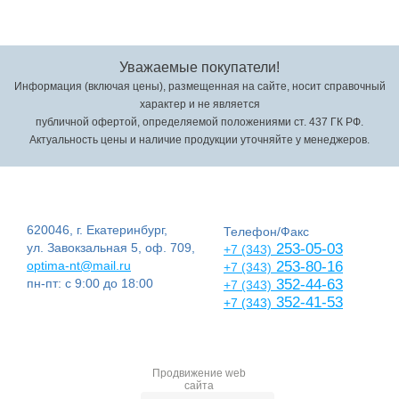
Уважаемые покупатели!
Информация (включая цены), размещенная на сайте, носит справочный
характер и не является
публичной офертой, определяемой положениями ст. 437 ГК РФ.
Актуальность цены и наличие продукции уточняйте у менеджеров.
620046, г. Екатеринбург,
Телефон/Факс
ул. Завокзальная 5, оф. 709,
253-05-03
+7 (343)
optima-nt@mail.ru
253-80-16
+7 (343)
пн-пт: с 9:00 до 18:00
352-44-63
+7 (343)
352-41-53
+7 (343)
Продвижение web
сайта