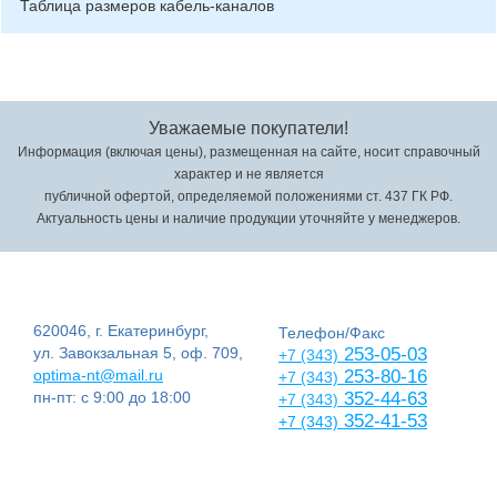
Таблица размеров кабель-каналов
Уважаемые покупатели!
Информация (включая цены), размещенная на сайте, носит справочный
характер и не является
публичной офертой, определяемой положениями ст. 437 ГК РФ.
Актуальность цены и наличие продукции уточняйте у менеджеров.
620046, г. Екатеринбург,
Телефон/Факс
ул. Завокзальная 5, оф. 709,
253-05-03
+7 (343)
optima-nt@mail.ru
253-80-16
+7 (343)
пн-пт: с 9:00 до 18:00
352-44-63
+7 (343)
352-41-53
+7 (343)