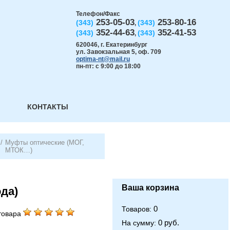
Телефон/Факс
253-05-03
253-80-16
(343)
(343)
,
352-44-63
352-41-53
(343)
(343)
,
620046
,
г. Екатеринбург
ул. Завокзальная 5, оф. 709
optima-nt@mail.ru
пн-пт: с 9:00 до 18:00
КОНТАКТЫ
/
Муфты оптические (МОГ,
МТОК…)
Ваша корзина
ода)
0
Товаров:
товара
0 руб.
На сумму: