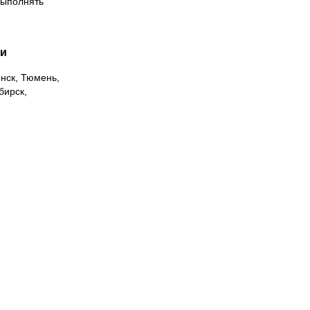
выполнять
ии
инск, Тюмень,
бирск,