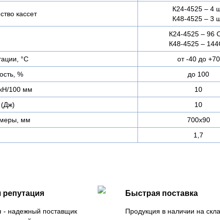
К24-4525 – 4 
ство кассет
К48-4525 – 3 
К24-4525 – 96 
К48-4525 – 14
ации, °С
от -40 до +70
ость, %
до 100
 кН/100 мм
10
 (Дж)
10
змеры, мм
700х90
1,7
 репутация
Быстрая поставка
 - надежный поставщик
Продукция в наличии на скла