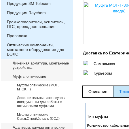
Продукция 3М Telecom
Продукция Raychem
Громкоговорители, усилители,
ПГС, проводное вещание
Проволока
Оптические компоненты,
монтажное оборудование для
Доставка по Екатерин
ВОЛС
Линейная арматура, монтажные
Самовывоз
устройства
Курьером
Муфты оптические
Муфты оптические (МОГ,
МТОК…)
Описание
Техн
Дополнительные аксессуары,
инструменты для работы с
оптическими муфтами
Муфты оптические
Тип муфты
СвязьСтройДеталь (ССД)
Количество кабельны
Адаптеры, шнуры оптические