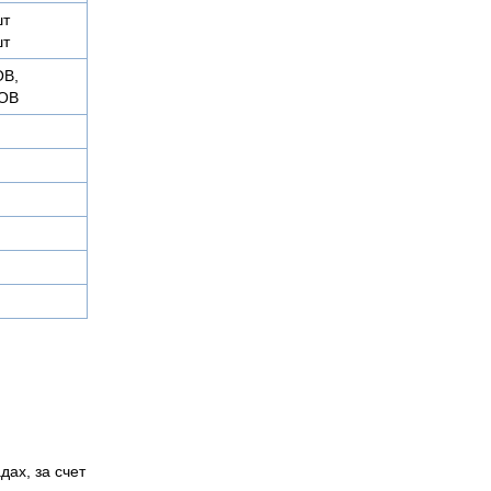
шт
шт
ОВ,
4ОВ
дах, за счет