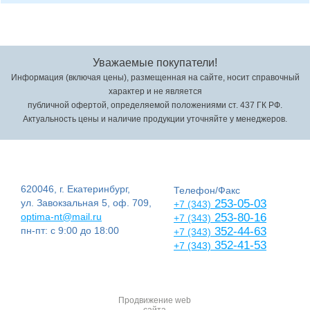
Уважаемые покупатели!
Информация (включая цены), размещенная на сайте, носит справочный
характер и не является
публичной офертой, определяемой положениями ст. 437 ГК РФ.
Актуальность цены и наличие продукции уточняйте у менеджеров.
620046, г. Екатеринбург,
Телефон/Факс
ул. Завокзальная 5, оф. 709,
253-05-03
+7 (343)
optima-nt@mail.ru
253-80-16
+7 (343)
пн-пт: с 9:00 до 18:00
352-44-63
+7 (343)
352-41-53
+7 (343)
Продвижение web
сайта