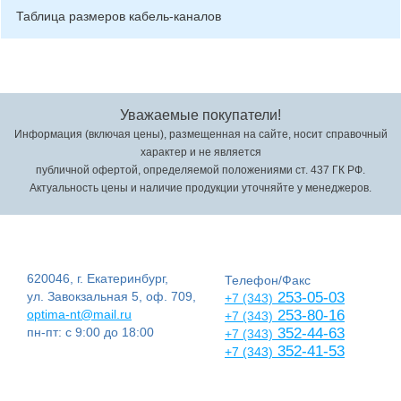
Таблица размеров кабель-каналов
Уважаемые покупатели!
Информация (включая цены), размещенная на сайте, носит справочный
характер и не является
публичной офертой, определяемой положениями ст. 437 ГК РФ.
Актуальность цены и наличие продукции уточняйте у менеджеров.
620046, г. Екатеринбург,
Телефон/Факс
ул. Завокзальная 5, оф. 709,
253-05-03
+7 (343)
optima-nt@mail.ru
253-80-16
+7 (343)
пн-пт: с 9:00 до 18:00
352-44-63
+7 (343)
352-41-53
+7 (343)