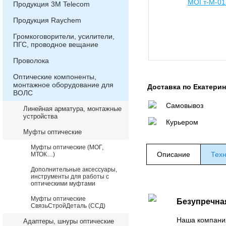
Продукция 3М Telecom
Продукция Raychem
Громкоговорители, усилители,
ПГС, проводное вещание
Проволока
Оптические компоненты,
монтажное оборудование для
Доставка по Екатери
ВОЛС
Самовывоз
Линейная арматура, монтажные
устройства
Курьером
Муфты оптические
Муфты оптические (МОГ,
Описание
Техн
МТОК…)
Дополнительные аксессуары,
инструменты для работы с
оптическими муфтами
Муфты оптические
Безупречна
СвязьСтройДеталь (ССД)
Наша компани
Адаптеры, шнуры оптические