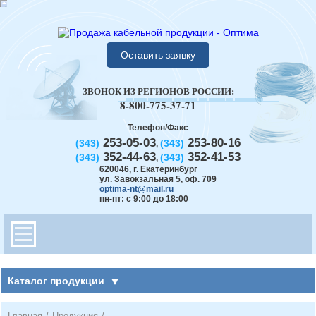
Оставить заявку
ЗВОНОК ИЗ РЕГИОНОВ РОССИИ:
8-800-775-37-71
Телефон/Факс
253-05-03
253-80-16
(343)
(343)
,
352-44-63
352-41-53
(343)
(343)
,
620046
,
г. Екатеринбург
ул. Завокзальная 5, оф. 709
optima-nt@mail.ru
пн-пт: с 9:00 до 18:00
Каталог продукции
Главная
/
Продукция
/