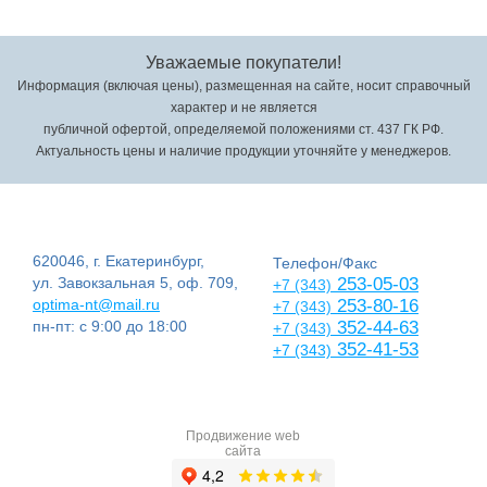
Уважаемые покупатели!
Информация (включая цены), размещенная на сайте, носит справочный
характер и не является
публичной офертой, определяемой положениями ст. 437 ГК РФ.
Актуальность цены и наличие продукции уточняйте у менеджеров.
620046, г. Екатеринбург,
Телефон/Факс
ул. Завокзальная 5, оф. 709,
253-05-03
+7 (343)
optima-nt@mail.ru
253-80-16
+7 (343)
пн-пт: с 9:00 до 18:00
352-44-63
+7 (343)
352-41-53
+7 (343)
Продвижение web
сайта