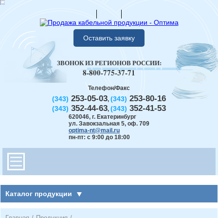
Оставить заявку
ЗВОНОК ИЗ РЕГИОНОВ РОССИИ:
8-800-775-37-71
Телефон/Факс
253-05-03
253-80-16
(343)
(343)
,
352-44-63
352-41-53
(343)
(343)
,
620046
,
г. Екатеринбург
ул. Завокзальная 5, оф. 709
optima-nt@mail.ru
пн-пт: с 9:00 до 18:00
Каталог продукции
Главная
/
Продукция
/