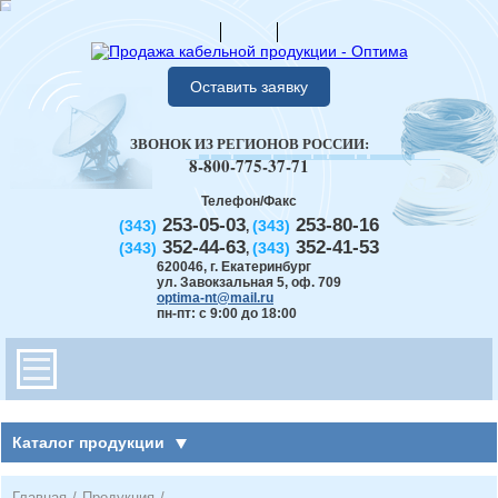
Оставить заявку
ЗВОНОК ИЗ РЕГИОНОВ РОССИИ:
8-800-775-37-71
Телефон/Факс
253-05-03
253-80-16
(343)
(343)
,
352-44-63
352-41-53
(343)
(343)
,
620046
,
г. Екатеринбург
ул. Завокзальная 5, оф. 709
optima-nt@mail.ru
пн-пт: с 9:00 до 18:00
Каталог продукции
Главная
/
Продукция
/