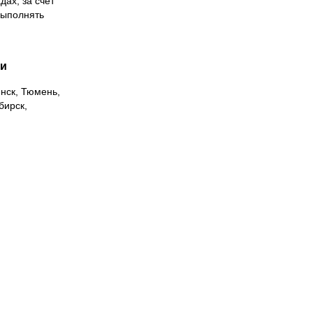
дах, за счет
выполнять
ии
инск, Тюмень,
бирск,