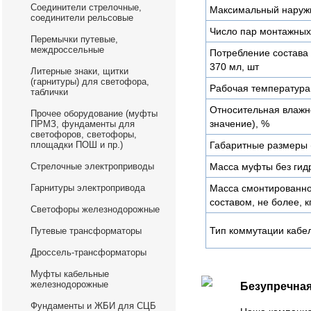
Соединители стрелочные,
Максимальный наруж
соединители рельсовые
Число пар монтажных
Перемычки путевые,
междроссельные
Потребление состава 
370 мл, шт
Литерные знаки, щитки
(гарнитуры) для светофора,
Рабочая температура
таблички
Относительная влажн
Прочее оборудование (муфты
значение), %
ПРМЗ, фундаменты для
светофоров, светофоры,
площадки ПОШ и пр.)
Габаритные размеры 
Стрелочные электроприводы
Масса муфты без гидр
Гарнитуры электропривода
Масса смонтированн
составом, не более, к
Светофоры железнодорожные
Тип коммутации кабе
Путевые трансформаторы
Дроссель-трансформаторы
Муфты кабельные
железнодорожные
Безупречная
Фундаменты и ЖБИ для СЦБ