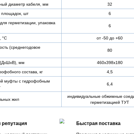
ный диаметр кабеля, мм
32
 площадок, шт
6
для герметизации, упаковка
6
, °С
от -50 до +60
ость (среднегодовое
80
(ДхШхВ), мм
460х398х180
офобного состава, кг
4,5
ой муфты с гидрофобным
6,4
г
индивидуальные обжимные соеди
льных жил
герметизацией ТУТ
 репутация
Быстрая поставка