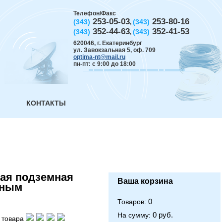
Телефон/Факс
253-05-03
253-80-16
(343)
(343)
,
352-44-63
352-41-53
(343)
(343)
,
620046
,
г. Екатеринбург
ул. Завокзальная 5, оф. 709
optima-nt@mail.ru
пн-пт: с 9:00 до 18:00
КОНТАКТЫ
ая подземная
Ваша корзина
бным
0
Товаров:
0 руб.
На сумму:
 товара