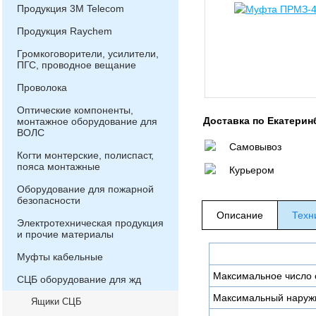
Продукция 3М Telecom
Продукция Raychem
Громкоговорители, усилители,
ПГС, проводное вещание
Проволока
Оптические компоненты,
Доставка по Екатерин
монтажное оборудование для
ВОЛС
Самовывоз
Когти монтерские, полиспаст,
пояса монтажные
Курьером
Оборудование для пожарной
безопасности
Описание
Техн
Электротехническая продукция
и прочие материалы
Муфты кабельные
Максимальное число 
СЦБ оборудование для жд
Максимальный наруж
Ящики СЦБ