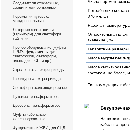
Число пар монтажных
Соединители стрелочные,
соединители рельсовые
Потребление состава 
370 мл, шт
Перемычки путевые,
междроссельные
Рабочая температура
Литерные знаки, щитки
(гарнитуры) для светофора,
Относительная влажн
таблички
значение), %
Прочее оборудование (муфты
Габаритные размеры 
ПРМЗ, фундаменты для
светофоров, светофоры,
Масса муфты без гидр
площадки ПОШ и пр.)
Масса смонтированн
Стрелочные электроприводы
составом, не более, к
Гарнитуры электропривода
Тип коммутации кабе
Светофоры железнодорожные
Путевые трансформаторы
Дроссель-трансформаторы
Безупречная
Муфты кабельные
Наша компания
железнодорожные
кабельно-пров
Фундаменты и ЖБИ для СЦБ