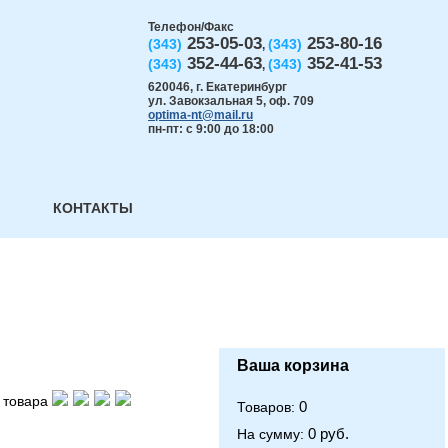
Телефон/Факс
253-05-03
253-80-16
(343)
(343)
,
352-44-63
352-41-53
(343)
(343)
,
620046
,
г. Екатеринбург
ул. Завокзальная 5, оф. 709
optima-nt@mail.ru
пн-пт: с 9:00 до 18:00
КОНТАКТЫ
Ваша корзина
 товара
0
Товаров:
0 руб.
На сумму: