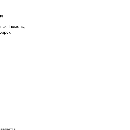
ии
инск, Тюмень,
бирск,
 является