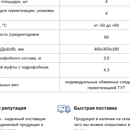
 площадок, шт
4
для герметизации, упаковка
4
, °С
от -50 до +60
ость (среднегодовое
80
(ДхШхВ), мм
460х303х180
офобного состава, кг
3,0
ой муфты с гидрофобным
4,3
г
индивидуальные обжимные соеди
льных жил
герметизацией ТУТ
 репутация
Быстрая поставка
 - надежный поставщик
Продукция в наличии на скла
одниковой продукции и
чего мы можем оперативно 