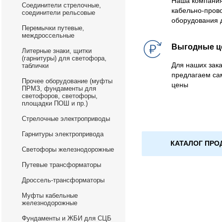
Наша компания
Соединители стрелочные,
кабельно-пров
соединители рельсовые
оборудования 
Перемычки путевые,
междроссельные
Выгодные 
Литерные знаки, щитки
(гарнитуры) для светофора,
Для наших зака
таблички
предлагаем са
Прочее оборудование (муфты
цены
ПРМЗ, фундаменты для
светофоров, светофоры,
площадки ПОШ и пр.)
Стрелочные электроприводы
Гарнитуры электропривода
КАТАЛОГ ПРО
Светофоры железнодорожные
Путевые трансформаторы
Дроссель-трансформаторы
Муфты кабельные
железнодорожные
Фундаменты и ЖБИ для СЦБ