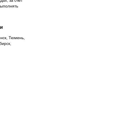
дах, за счет
выполнять
ии
инск, Тюмень,
бирск,