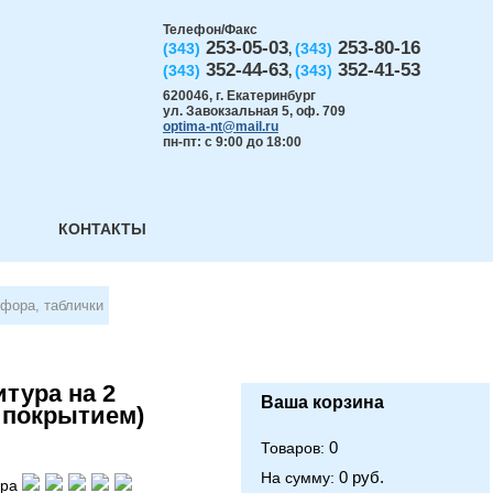
Телефон/Факс
253-05-03
253-80-16
(343)
(343)
,
352-44-63
352-41-53
(343)
(343)
,
620046
,
г. Екатеринбург
ул. Завокзальная 5, оф. 709
optima-nt@mail.ru
пн-пт: с 9:00 до 18:00
КОНТАКТЫ
офора, таблички
тура на 2
Ваша корзина
 покрытием)
0
Товаров:
0 руб.
На сумму:
ара