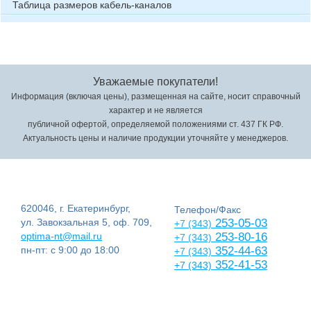
Таблица размеров кабель-каналов
Уважаемые покупатели!
Информация (включая цены), размещенная на сайте, носит справочный
характер и не является
публичной офертой, определяемой положениями ст. 437 ГК РФ.
Актуальность цены и наличие продукции уточняйте у менеджеров.
620046, г. Екатеринбург,
Телефон/Факс
ул. Завокзальная 5, оф. 709,
253-05-03
+7 (343)
optima-nt@mail.ru
253-80-16
+7 (343)
пн-пт: с 9:00 до 18:00
352-44-63
+7 (343)
352-41-53
+7 (343)