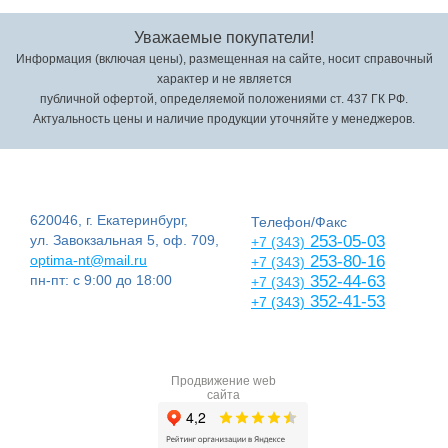
Уважаемые покупатели!
Информация (включая цены), размещенная на сайте, носит справочный
характер и не является
публичной офертой, определяемой положениями ст. 437 ГК РФ.
Актуальность цены и наличие продукции уточняйте у менеджеров.
620046, г. Екатеринбург,
Телефон/Факс
ул. Завокзальная 5, оф. 709,
253-05-03
+7 (343)
optima-nt@mail.ru
253-80-16
+7 (343)
пн-пт: с 9:00 до 18:00
352-44-63
+7 (343)
352-41-53
+7 (343)
Продвижение web
сайта