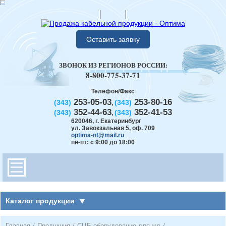
Оставить заявку
ЗВОНОК ИЗ РЕГИОНОВ РОССИИ:
8-800-775-37-71
Телефон/Факс
253-05-03
253-80-16
(343)
(343)
,
352-44-63
352-41-53
(343)
(343)
,
620046
,
г. Екатеринбург
ул. Завокзальная 5, оф. 709
optima-nt@mail.ru
пн-пт: с 9:00 до 18:00
Каталог продукции
Главная
/
Продукция
/
СЦБ оборудование для жд
/