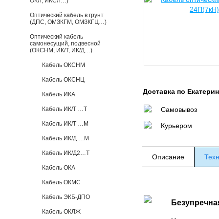
ОКЛ, ИКСЛ…)
Оптический кабель в грунт
(ДПС, ОМЗКГМ, ОМЗКГЦ…)
Оптический кабель
самонесущий, подвесной
(ОКСНМ, ИК/Т, ИК/Д…)
Кабель ОКСНМ
Кабель ОКСНЦ
Доставка по Екатери
Кабель ИКА
Кабель ИК/Т …Т
Самовывоз
Кабель ИК/Т …М
Курьером
Кабель ИК/Д …М
Кабель ИК/Д2…Т
Описание
Техн
Кабель ОКА
Кабель ОКМС
Кабель ЭКБ-ДПО
Безупречна
Кабель ОКЛЖ