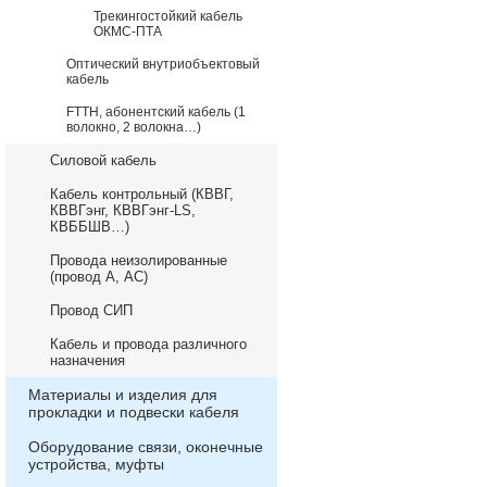
Трекингостойкий кабель
ОКМС-ПТА
Оптический внутриобъектовый
кабель
FTTH, абонентский кабель (1
волокно, 2 волокна…)
Силовой кабель
Кабель контрольный (КВВГ,
КВВГэнг, КВВГэнг-LS,
КВББШВ…)
Провода неизолированные
(провод А, АС)
Провод СИП
Кабель и провода различного
назначения
Материалы и изделия для
прокладки и подвески кабеля
Оборудование связи, оконечные
устройства, муфты