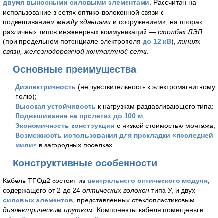
двумя выносными силовыми элементами
. Рассчитан на
использование в сетях оптико-волоконной связи с
подвешиванием
между зданиями
и сооружениями, на опорах
различных типов инженерных коммуникаций —
столбах ЛЭП
(при предельном потенциале электрополя
до 12 кВ
),
линиях
связи, железнодорожной контактной сети
.
Основные преимущества
Диэлектричность
(не чувствительность к электромагнитному
полю);
Высокая устойчивость
к нагрузкам раздавливающего типа;
Подвешивание на пролетах до 100 м
;
Экономичность конструкции
с низкой стоимостью монтажа;
Возможность использования для прокладки «последней
мили»
в загородных поселках.
Конструктивные особенности
Кабель ТПОд2 состоит из
центрального оптического модуля
,
содержащего от 2 до 24
оптических волокон
типа У, и двух
силовых элементов
, представленных стеклопластиковым
диэлектрическим прутком
. Компоненты кабеля помещены в