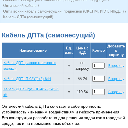
Оптический кабель
/
Оптический кабель самонесущий, подвесной (ОКСНМ, ИК/Т, ИК/Д…)
/
Кабель ДПТа (самонесущий)
Кабель ДПТа (самонесущий)
Добавить
Ед.
Цена с
Наименование
Кол-во
в
изм.
НДС
корзину
по
Кабель ДПТа разное количество
м
В корзину
запросу
волокон
м
55.24
Кабель ДПТа-П-08У(1х8)-6кН
В корзину
Кабель ДПТа-нг(А)-HF-48У (6х8)-6
м
110.54
В корзину
кН
Оптический кабель ДПТа сочетает в себе прочность,
устойчивость к внешним воздействиям и гибкость применения.
Его конструкция разработана для решения задач как в городской
среде, так и на промышленных объектах.