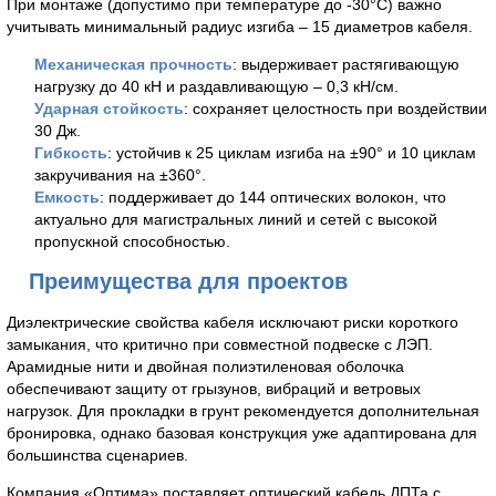
При монтаже (допустимо при температуре до -30°C) важно
учитывать минимальный радиус изгиба – 15 диаметров кабеля.
Механическая прочность
: выдерживает растягивающую
нагрузку до 40 кН и раздавливающую – 0,3 кН/см.
Ударная стойкость
: сохраняет целостность при воздействии
30 Дж.
Гибкость
: устойчив к 25 циклам изгиба на ±90° и 10 циклам
закручивания на ±360°.
Емкость
: поддерживает до 144 оптических волокон, что
актуально для магистральных линий и сетей с высокой
пропускной способностью.
Преимущества для проектов
Диэлектрические свойства кабеля исключают риски короткого
замыкания, что критично при совместной подвеске с ЛЭП.
Арамидные нити и двойная полиэтиленовая оболочка
обеспечивают защиту от грызунов, вибраций и ветровых
нагрузок. Для прокладки в грунт рекомендуется дополнительная
бронировка, однако базовая конструкция уже адаптирована для
большинства сценариев.
Компания «Оптима» поставляет оптический кабель ДПТа с