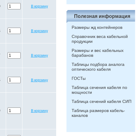
0
В корзину
Полезная информация
Размеры жд контейнеров
6
В корзину
Справочник веса кабельной
продукции
Размеры и вес кабельных
барабанов
7
В корзину
Таблицы подбора аналога
оптического кабеля
ГОСТы
6
В корзину
Таблица сечения кабеля по
мощности
Таблица сечений кабеля СИП
Таблица размеров кабель-
9
В корзину
каналов