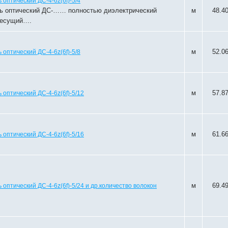
 оптический ДС-4-6z(6f)-5/4
ь оптический ДС-…… полностью диэлектрический
м
48.4
несущий….
м
52.0
 оптический ДС-4-6z(6f)-5/8
м
57.8
 оптический ДС-4-6z(6f)-5/12
м
61.6
 оптический ДС-4-6z(6f)-5/16
м
69.4
 оптический ДС-4-6z(6f)-5/24 и др.количество волокон