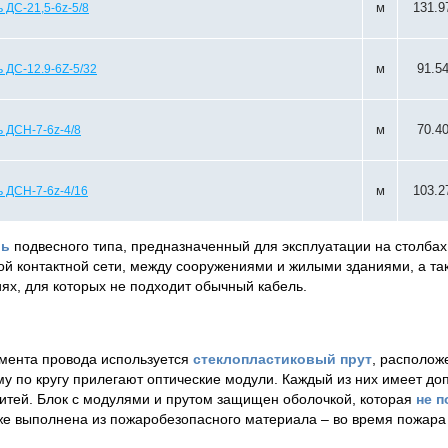
м
131.9
 ДС-21,5-6z-5/8
м
91.5
 ДС-12.9-6Z-5/32
м
70.4
 ДСН-7-6z-4/8
м
103.2
 ДСН-7-6z-4/16
ль
подвесного типа, предназначенный для эксплуатации на столбах
й контактной сети, между сооружениями и жилыми зданиями, а так
ях, для которых не подходит обычный кабель.
емента провода используется
стеклопластиковый прут
, располож
му по кругу прилегают оптические модули. Каждый из них имеет до
итей. Блок с модулями и прутом защищен оболочкой, которая
не п
е выполнена из пожаробезопасного материала – во время пожара 