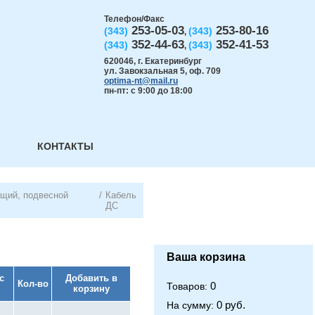
Телефон/Факс
253-05-03
253-80-16
(343)
(343)
,
352-44-63
352-41-53
(343)
(343)
,
620046
,
г. Екатеринбург
ул. Завокзальная 5, оф. 709
optima-nt@mail.ru
пн-пт: с 9:00 до 18:00
КОНТАКТЫ
ущий, подвесной
/
Кабель
ДС
Ваша корзина
с
Добавить в
Кол-во
0
Товаров:
корзину
0 руб.
На сумму: