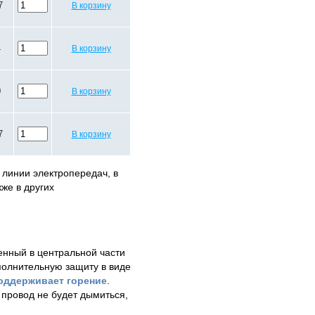
7
В корзину
4
В корзину
0
В корзину
7
В корзину
 линии электропередач, в
же в других
енный в центральной части
полнительную защиту в виде
оддерживает горение
.
провод не будет дымиться,