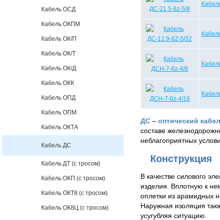
Кабель
Кабель ОСД
Кабель ОКПМ
Кабель
Кабель ОК/П
Кабель ОК/Т
Кабель
Кабель ОК/Д
Кабель ОКК
Кабель
Кабель ОПД
Кабель ОПМ
ДС
–
оптический кабе
Кабель ОКТА
составе железнодорожно
неблагоприятных услови
Кабель ДС
Конструкция
Кабель ДТ (с тросом)
В качестве силового эл
Кабель ОКП (с тросом)
изделия. Вплотную к не
Кабель ОКТ8 (с тросом)
оплетки из арамидных н
Наружная изоляция такж
Кабель ОК8Ц (с тросом)
усугубляя ситуацию.