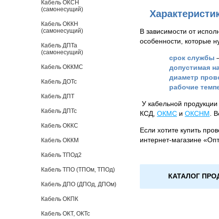
Кабель ОКСН
(самонесущий)
Характеристи
Кабель ОККН
(самонесущий)
В зависимости от исполн
особенности, которые н
Кабель ДПТа
(самонесущий)
срок службы
–
Кабель ОККМС
допустимая на
диаметр пров
Кабель ДОТс
рабочие темп
Кабель ДПТ
У кабельной продукции 
Кабель ДПТс
КСД,
ОКМС
и
ОКСНМ
. 
Кабель ОККС
Если хотите купить пров
интернет-магазине «Опти
Кабель ОККМ
Кабель ТПОд2
Кабель ТПО (ТПОм, ТПОд)
КАТАЛОГ ПРО
Кабель ДПО (ДПОд, ДПОм)
Кабель ОКПК
Кабель ОКТ, ОКТс