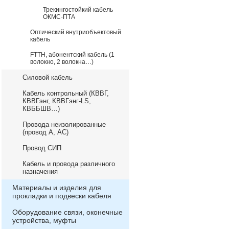
Трекингостойкий кабель
ОКМС-ПТА
Оптический внутриобъектовый
кабель
FTTH, абонентский кабель (1
волокно, 2 волокна…)
Силовой кабель
Кабель контрольный (КВВГ,
КВВГэнг, КВВГэнг-LS,
КВББШВ…)
Провода неизолированные
(провод А, АС)
Провод СИП
Кабель и провода различного
назначения
Материалы и изделия для
прокладки и подвески кабеля
Оборудование связи, оконечные
устройства, муфты