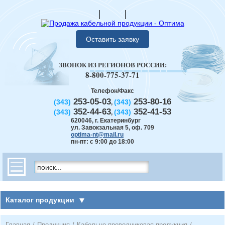
Оставить заявку
ЗВОНОК ИЗ РЕГИОНОВ РОССИИ:
8-800-775-37-71
Телефон/Факс
253-05-03
253-80-16
(343)
(343)
,
352-44-63
352-41-53
(343)
(343)
,
620046
,
г. Екатеринбург
ул. Завокзальная 5, оф. 709
optima-nt@mail.ru
пн-пт: с 9:00 до 18:00
Каталог продукции
Главная
/
Продукция
/
Кабельно-проводниковая продукция
/