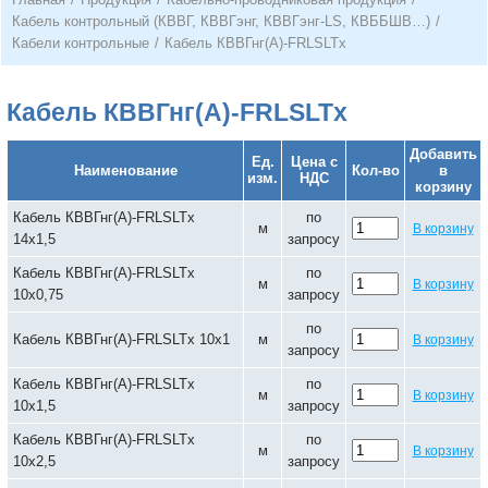
Кабель контрольный (КВВГ, КВВГэнг, КВВГэнг-LS, КВББШВ…)
/
Кабели контрольные
/
Кабель КВВГнг(А)-FRLSLTx
Кабель КВВГнг(А)-FRLSLTx
Добавить
Ед.
Цена с
Наименование
Кол-во
в
изм.
НДС
корзину
Кабель КВВГнг(А)-FRLSLTx
по
м
В корзину
14х1,5
запросу
Кабель КВВГнг(А)-FRLSLTx
по
м
В корзину
10х0,75
запросу
по
Кабель КВВГнг(А)-FRLSLTx 10х1
м
В корзину
запросу
Кабель КВВГнг(А)-FRLSLTx
по
м
В корзину
10х1,5
запросу
Кабель КВВГнг(А)-FRLSLTx
по
м
В корзину
10х2,5
запросу