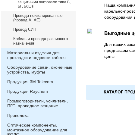
защитными покровами типа Б,
Наша компания
БГ, БбШв
кабельно-пров
Провода неизолированные
оборудования 
(провод А, АС)
Провод СИП
Выгодные 
Кабель и провода различного
назначения
Для наших зака
предлагаем са
Материалы и изделия для
цены
прокладки и подвески кабеля
Оборудование связи, оконечные
устройства, муфты
Продукция 3М Telecom
Продукция Raychem
КАТАЛОГ ПРО
Громкоговорители, усилители,
ПГС, проводное вещание
Проволока
Оптические компоненты,
монтажное оборудование для
ВОЛС