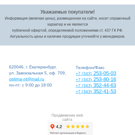
Уважаемые покупатели!
Информация (включая цены), размещенная на сайте, носит справочный
характер и не является
публичной офертой, определяемой положениями ст. 437 ГК РФ.
Актуальность цены и наличие продукции уточняйте у менеджеров.
620046, г. Екатеринбург,
Телефон/Факс
ул. Завокзальная 5, оф. 709,
253-05-03
+7 (343)
optima-nt@mail.ru
253-80-16
+7 (343)
пн-пт: с 9:00 до 18:00
352-44-63
+7 (343)
352-41-53
+7 (343)
Продвижение web
сайта