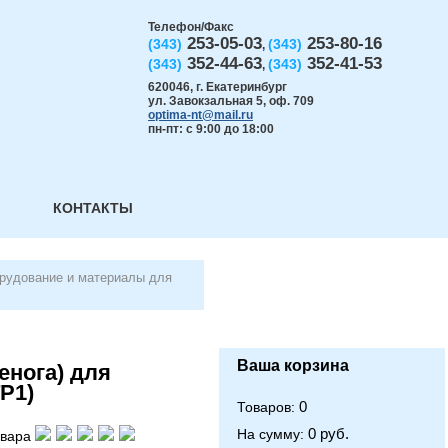
Телефон/Факс
253-05-03
253-80-16
(343)
(343)
,
352-44-63
352-41-53
(343)
(343)
,
620046
,
г. Екатеринбург
ул. Завокзальная 5, оф. 709
optima-nt@mail.ru
пн-пт: с 9:00 до 18:00
КОНТАКТЫ
орудование и материалы для
Ваша корзина
енога) для
P1)
0
Товаров:
0 руб.
На сумму:
овара