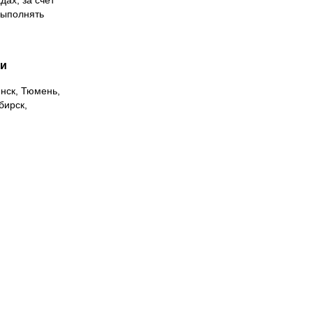
дах, за счет
выполнять
ии
инск, Тюмень,
бирск,