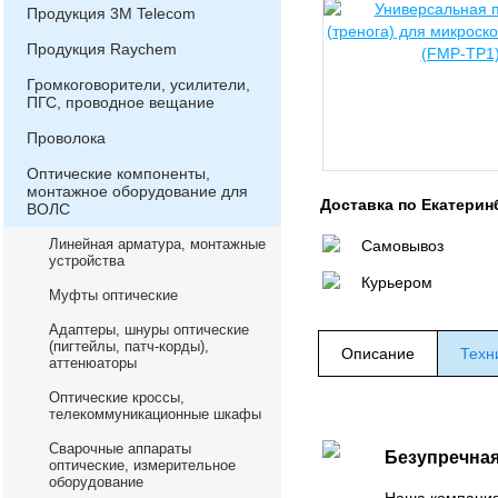
Продукция 3М Telecom
Продукция Raychem
Громкоговорители, усилители,
ПГС, проводное вещание
Проволока
Оптические компоненты,
монтажное оборудование для
Доставка по Екатерин
ВОЛС
Линейная арматура, монтажные
Самовывоз
устройства
Курьером
Муфты оптические
Адаптеры, шнуры оптические
(пигтейлы, патч-корды),
Описание
Техн
аттенюаторы
Оптические кроссы,
телекоммуникационные шкафы
Сварочные аппараты
Безупречная
оптические, измерительное
оборудование